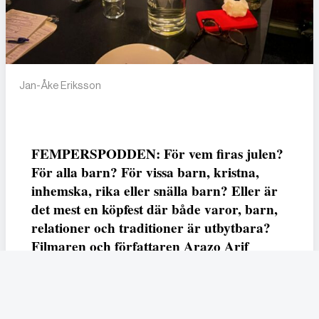
Jan-Åke Eriksson
FEMPERSPODDEN: För vem firas julen?
För alla barn? För vissa barn, kristna,
inhemska, rika eller snälla barn? Eller är
det mest en köpfest där både varor, barn,
relationer och traditioner är utbytbara?
Filmaren och författaren Arazo Arif
adresserar samtliga frågor i den första
svenska julfilmen ur ett migrantperspektiv
– En juldröm – som hade premiär i SVT