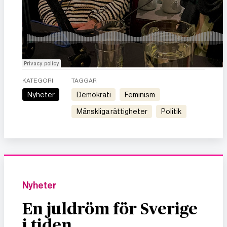
KATEGORI
TAGGAR
Nyheter
demokrati
feminism
mänskliga rättigheter
politik
Nyheter
En juldröm för Sverige
i tiden