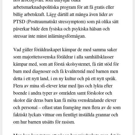
arbetsmarknadspolitiska program för att få gratis eller
billig arbetskraft. Lägg därtill att många även lider av
PTSD (Posttraumatiskt stressymptom) som på olika sätt
påverkar både den fysiska och psykiska hälsan och
stressar inte minst inlärningsförmågan.
Vad gäller föräldraskapet kämpar de med samma saker
som majoritetssvenska föräldrar i alla samhällsklasser
kämpar med, som att förstå skolsystemet, få rätt stöd för
barn med diagnoser och få kvalitetstid med barnen men
detta i ett nytt land, i en ny kultur och på ett nytt språk.
Flera av mina sfi-elever letar med ljus och lykta efter
boende i andra typer av områden samt förskolor och
skolor där deras barn kan få möta svensktalande elever
och personal – oftast utan framgång men flera av de som
faktiskt lyckats vittnar om fientligt inställda grannar och
om hur barnen utsätts för rasism.