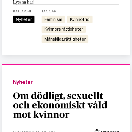
Lyssna här!
KATEGORI
TAGGAR
Nyheter
feminism
kvinnofrid
kvinnors rättigheter
mänskliga rättigheter
Nyheter
Om dödligt, sexuellt
och ekonomiskt våld
mot kvinnor