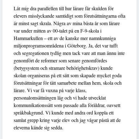
Låt mig dra parallellen till hur lärare får skulden för
elevers misslyckande samtidigt som förutsättningarna ofta
är minst sagt skrala. Några av mina bästa år som lärare
var under mitten av 00-talet på en F-9-skola i
Hammarkullen – ett av de kanske mer namnkunniga
miljonprogramsområdena i Göteborg. Ja, det var tufft
och segregationen tydlig men tack vare att man ännu inte
genomfört de reformer som senare genomfördes
(betygsystem och stramare behörighetskrav) kunde
skolan organiseras på ett sätt som skapade mycket goda
förutsättningar för tätt samarbete mellan hem, skola och
lärare. Vi var få vuxna på varje klass,
personalomsättningen låg och vi hade utvecklat
kommunikationssätt som passade alla föräldrar, oavsett
språkbakgrund. Vi kunde med andra ord koppla ett
samlat grepp kring varje elev och jag vågar påstå att de
eleverna kände sig sedda.