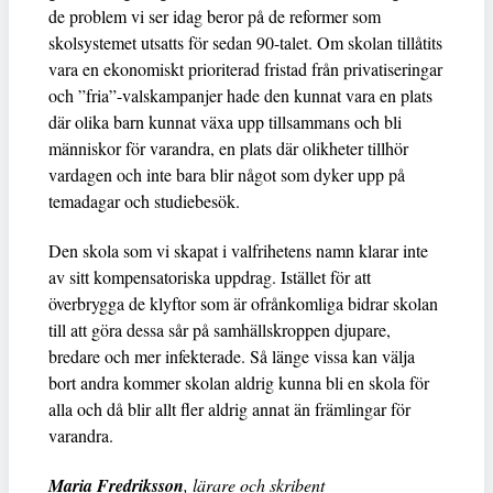
de problem vi ser idag beror på de reformer som
skolsystemet utsatts för sedan 90-talet. Om skolan tillåtits
vara en ekonomiskt prioriterad fristad från privatiseringar
och ”fria”-valskampanjer hade den kunnat vara en plats
där olika barn kunnat växa upp tillsammans och bli
människor för varandra, en plats där olikheter tillhör
vardagen och inte bara blir något som dyker upp på
temadagar och studiebesök.
Den skola som vi skapat i valfrihetens namn klarar inte
av sitt kompensatoriska uppdrag. Istället för att
överbrygga de klyftor som är ofrånkomliga bidrar skolan
till att göra dessa sår på samhällskroppen djupare,
bredare och mer infekterade. Så länge vissa kan välja
bort andra kommer skolan aldrig kunna bli en skola för
alla och då blir allt fler aldrig annat än främlingar för
varandra.
Maria Fredriksson
, lärare och skribent