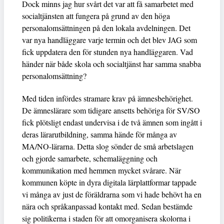
Dock minns jag hur svårt det var att få samarbetet med
socialtjänsten att fungera på grund av den höga
personalomsättningen på den lokala avdelningen. Det
var nya handläggare varje termin och det blev JAG som
fick uppdatera den för stunden nya handläggaren. Vad
händer när både skola och socialtjänst har samma snabba
personalomsättning?
Med tiden infördes stramare krav på ämnesbehörighet.
De ämneslärare som tidigare ansetts behöriga för SV/SO
fick plötsligt endast undervisa i de två ämnen som ingått i
deras lärarutbildning, samma hände för många av
MA/NO-lärarna. Detta slog sönder de små arbetslagen
och gjorde samarbete, schemaläggning och
kommunikation med hemmen mycket svårare. När
kommunen köpte in dyra digitala lärplattformar tappade
vi många av just de föräldrarna som vi hade behövt ha en
nära och språkanpassad kontakt med. Sedan bestämde
sig politikerna i staden för att omorganisera skolorna i