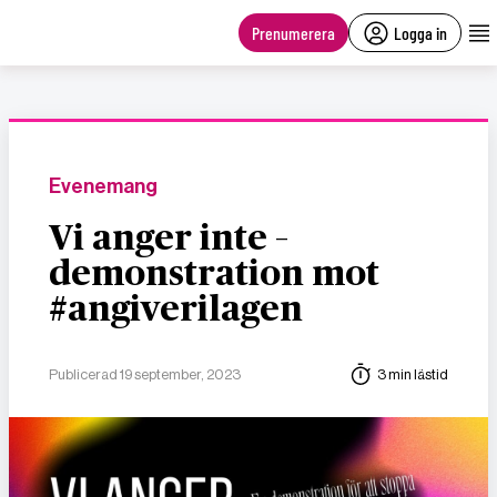
main
content
Prenumerera
Logga in
Evenemang
Vi anger inte –
demonstration mot
#angiverilagen
Publicerad 19 september, 2023
3 min lästid