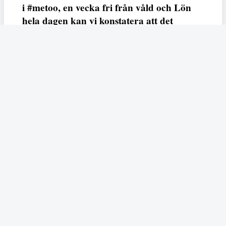
i #metoo, en vecka fri från våld och Lön
hela dagen kan vi konstatera att det
varken saknas kunskap, data eller behov.
Vi efterlyser våldsprevention, ursäkter och
löneutjämnande åtgärder från såväl fack,
arbetsgivare och beslutsfattare.
Fempers
Fempers evenemang
Dela