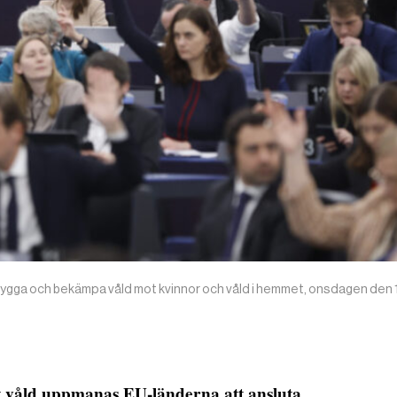
ygga och bekämpa våld mot kvinnor och våld i hemmet, onsdagen den 1
 våld uppmanas EU-länderna att ansluta