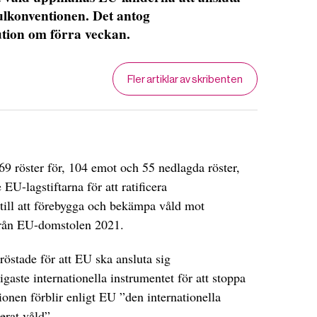
nbulkonventionen. Det antog
tion om förra veckan.
Fler artiklar av skribenten
9 röster för, 104 emot och 55 nedlagda röster,
EU-lagstiftarna för att ratificera
 till att förebygga och bekämpa våld mot
från EU-domstolen 2021.
östade för att EU ska ansluta sig
igaste internationella instrumentet för att stoppa
onen förblir enligt EU ”den internationella
erat våld”.