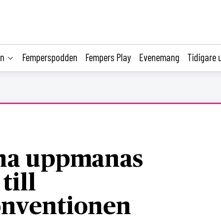
on
Femperspodden
Fempers Play
Evenemang
Tidigare 
na uppmanas
till
onventionen