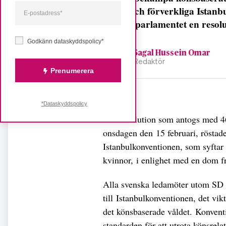
sig till och förverkliga Ista
Europaparlamentet en resolu
Godkänn dataskyddspolicy*
Sagal Hussein Omar
Redaktör
Prenumerera
Dela
*Dataskyddspolicy
I en resolution som antogs med 46
onsdagen den 15 februari, röstade 
Istanbulkonventionen, som syftar
kvinnor, i enlighet med en dom 
Alla svenska ledamöter utom SD r
till Istanbulkonventionen, det vikt
det könsbaserade våldet. Konventi
standarden för att utrota könsrelat