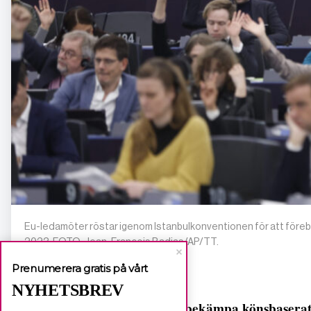
Eu-ledamöter röstar igenom Istanbulkonventionen för att föreb
2023. FOTO: Jean-Francois Badias/AP/TT.
Prenumerera gratis på vårt
NYHETSBREV
För att bekämpa könsbaserat