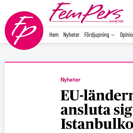
main
content
Hem
Nyheter
Fördjupning
Opini
Nyheter
EU-länder
ansluta sig 
Istanbulk