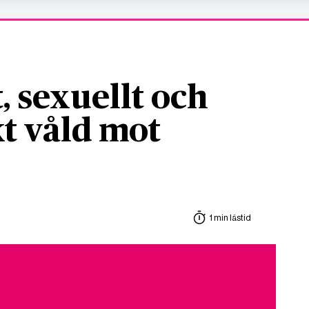
, sexuellt och
t våld mot
1 min lästid