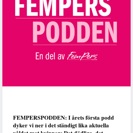
FEMPERSPODDEN: I årets första podd
dyker vi ner i det ständigt lika aktuella
våldet mot kvinnor: Det dödliga, det