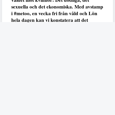
sexuella och det ekonomiska. Med avstamp
i #metoo, en vecka fri från våld och Lön
hela dagen kan vi konstatera att det
varken saknas kunskap, data eller behov.
Vi efterlyser våldsprevention, ursäkter och
löneutjämnande åtgärder från såväl fack,
arbetsgivare och beslutsfattare.
Fempers
Fempers evenemang
Dela