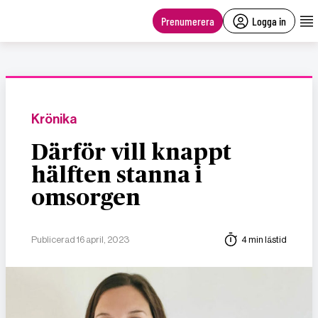
main
content
Prenumerera
Logga in
Krönika
Därför vill knappt
hälften stanna i
omsorgen
Publicerad 16 april, 2023
4 min lästid