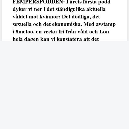
FEMPERSPODDEN: I årets första podd
dyker vi ner i det ständigt lika aktuella
våldet mot kvinnor: Det dödliga, det
sexuella och det ekonomiska. Med avstamp
i #metoo, en vecka fri från våld och Lön
hela dagen kan vi konstatera att det
varken saknas kunskap, data eller behov.
Vi efterlyser våldsprevention, ursäkter och
löneutjämnande åtgärder från såväl fack,
arbetsgivare och beslutsfattare.
Fempers
Fempers evenemang
Dela