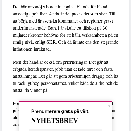
Det här missnöjet borde inte gå att blunda för bland
ansvariga politiker. Ändå är det precis det som sker. Till
att börja med är svenska kommuner och regioner gravt
underfinansierade. Bara i år skulle ett tillskott på 30
miljarder kronor behövas för att hålla verksamheten på en
rimlig nivå, enligt SKR. Och då är inte ens den stegrande
inflationen inräknad.
Men det handlar också om prioriteringar. Det går att
erbjuda heltidstjänster, jobb utan delade turer och fasta
anställningar. Det går att göra arbetsmiljön dräglig och ha
tillräckligt hög personaltäthet, vilket både de äldre och de
anställda vinner på.
För fortsätter samma utveckling, med allt färre som vill
jobba i branschen, handlar det bara om enstaka år innan
Prenumerera gratis på vårt
äldreomsorgen blir ett rejält bristyrke. Ett bristyrke men
NYHETSBREV
också ett jobb som mest blir en väg vidare till något