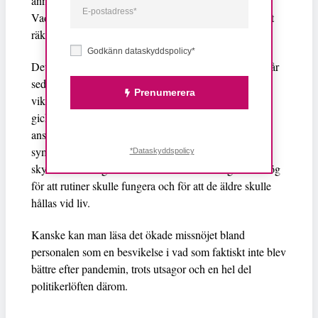
annat.
Vad det gör med kvaliteten för de äldre är inte svårt att
räkna ut.
Godkänn dataskyddspolicy*
Det kanske märkligaste i det hela är att det bara är tre år
sedan pandemin slog till och det blev uppenbart hur
Prenumerera
viktigt det är med en välfungerande äldreomsorg. Då
gick det inte att blunda för hur viktigt det är att de
anställda i branschen inte gick till jobbet vid minsta
symptom på smitta. Hur viktigt det var att
*Dataskyddspolicy
skyddsutrustning fanns liksom att bemanningen var hög
för att rutiner skulle fungera och för att de äldre skulle
hållas vid liv.
Kanske kan man läsa det ökade missnöjet bland
personalen som en besvikelse i vad som faktiskt inte blev
bättre efter pandemin, trots utsagor och en hel del
politikerlöften därom.