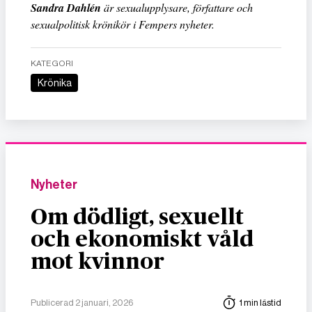
Sandra Dahlén
är sexualupplysare, författare och
sexualpolitisk krönikör i Fempers nyheter.
KATEGORI
Krönika
Nyheter
Om dödligt, sexuellt
och ekonomiskt våld
mot kvinnor
Publicerad 2 januari, 2026
1 min lästid