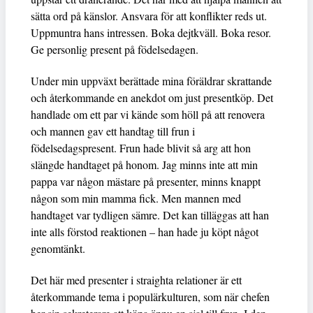
sätta ord på känslor. Ansvara för att konflikter reds ut.
Uppmuntra hans intressen. Boka dejtkväll. Boka resor.
Ge personlig present på födelsedagen.
Under min uppväxt berättade mina föräldrar skrattande
och återkommande en anekdot om just presentköp. Det
handlade om ett par vi kände som höll på att renovera
och mannen gav ett handtag till frun i
födelsedagspresent. Frun hade blivit så arg att hon
slängde handtaget på honom. Jag minns inte att min
pappa var någon mästare på presenter, minns knappt
någon som min mamma fick. Men mannen med
handtaget var tydligen sämre. Det kan tilläggas att han
inte alls förstod reaktionen – han hade ju köpt något
genomtänkt.
Det här med presenter i straighta relationer är ett
återkommande tema i populärkulturen, som när chefen