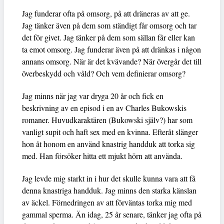
Jag funderar ofta på omsorg, på att dräneras av att ge.
Jag tänker även på dem som ständigt får omsorg och tar
det för givet. Jag tänker på dem som sällan får eller kan
ta emot omsorg. Jag funderar även på att dränkas i någon
annans omsorg. När är det kvävande? När övergår det till
överbeskydd och våld? Och vem definierar omsorg?
Jag minns när jag var dryga 20 år och fick en
beskrivning av en episod i en av Charles Bukowskis
romaner. Huvudkaraktären (Bukowski själv?) har som
vanligt supit och haft sex med en kvinna. Efteråt slänger
hon åt honom en använd knastrig handduk att torka sig
med. Han försöker hitta ett mjukt hörn att använda.
Jag levde mig starkt in i hur det skulle kunna vara att få
denna knastriga handduk. Jag minns den starka känslan
av äckel. Förnedringen av att förväntas torka mig med
gammal sperma. Än idag, 25 år senare, tänker jag ofta på