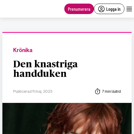
main
content
Prenumerera
Logga in
Krönika
Den knastriga
handduken
Publicerad 11 maj, 2023
7 min lästid