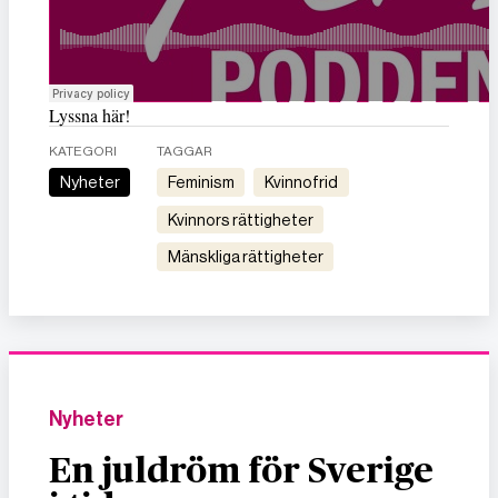
Lyssna här!
KATEGORI
TAGGAR
Nyheter
feminism
kvinnofrid
kvinnors rättigheter
mänskliga rättigheter
Nyheter
En juldröm för Sverige