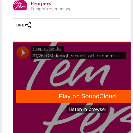
Fempers
Fempers evenemang
Dela