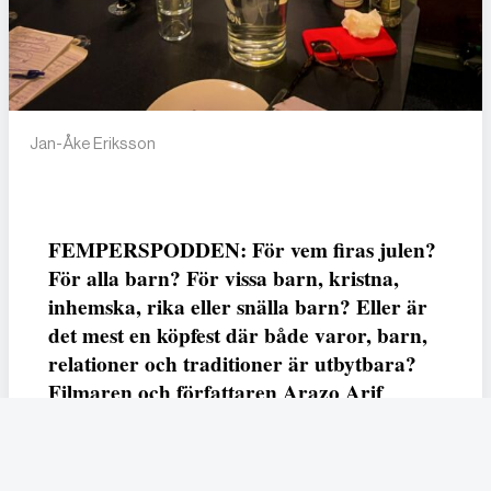
Jan-Åke Eriksson
FEMPERSPODDEN: För vem firas julen?
För alla barn? För vissa barn, kristna,
inhemska, rika eller snälla barn? Eller är
det mest en köpfest där både varor, barn,
relationer och traditioner är utbytbara?
Filmaren och författaren Arazo Arif
adresserar samtliga frågor i den första
svenska julfilmen ur ett migrantperspektiv
– En juldröm – som hade premiär i SVT