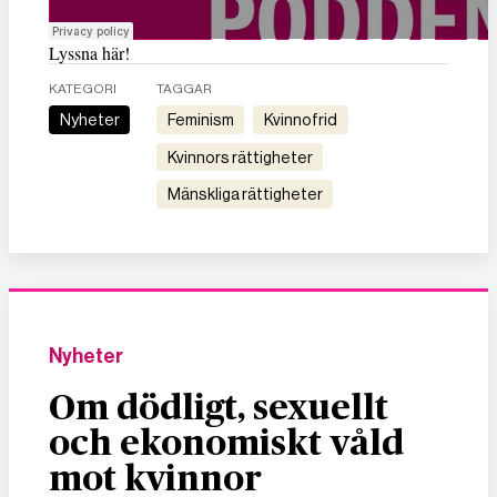
Lyssna här!
KATEGORI
TAGGAR
Nyheter
feminism
kvinnofrid
kvinnors rättigheter
mänskliga rättigheter
Nyheter
Om dödligt, sexuellt
och ekonomiskt våld
mot kvinnor