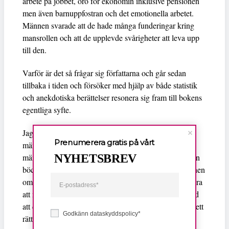
arbete på jobbet, oro för ekonomin inklusive pensionen
men även barnuppfostran och det emotionella arbetet.
Männen svarade att de hade många funderingar kring
mansrollen och att de upplevde svårigheter att leva upp
till den.
Varför är det så frågar sig författarna och går sedan
tillbaka i tiden och försöker med hjälp av både statistik
och anekdotiska berättelser resonera sig fram till bokens
egentliga syfte.
Jag tänker att tanken är god, att bygga relationer med
Prenumerera gratis på vårt
männen, de ack så, i arbetet med jämställdhet, flyktiga
NYHETSBREV
männen, vars insatser så väl behövs. Men läser männen
böcker som denna? Kommer förtroliga barndomsminnen
Jordan B Peterson
om He-Man och referenser till
göra
att männen tar ett steg närmare det faktiska arbetet med
att dela upp sysslorna i det gemensamma hushållet på ett
Godkänn dataskyddspolicy*
rättvist sätt?