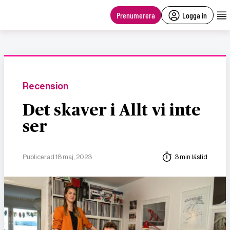
main
content
Prenumerera
Logga in
Recension
Det skaver i Allt vi inte
ser
Publicerad 18 maj, 2023
3 min lästid