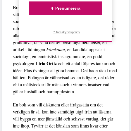
Bokens upplägg fortsätter på, ett i mitt tycke överlastat
Prenumerera
sätt, alla vinklar ska fångas upp och ett maxat antal
sociala medier-inlägg och forskning refereras till. Under
rubriken
Dubbla måttstockar och olika ribbor,
vilket för
*Dataskyddspolicy
alla som hört talas om jämställdhet tidigare är en absolut
grundnivå, får vi ta del av personliga berättelser, en
artikel i tidningen
Förskolan
, en kandidatuppsats i
sociologi, en feministisk instagrammare, en podd,
Liria Ortiz
psykologen
och ett antal följares tankar och
idéer. Plus övningar att göra hemma. Det hade räckt med
hälften. Poängen är välbevisad sedan tidigare, det råder
olika måttstockar för mäns och kvinnors insatser vad
gäller hushåll och barnuppfostran.
En bok som vill diskutera eller ifrågasätta om det
verkligen är så, kan inte samtidigt utgå från att läsarna
vill bygga en mer jämställd och schysst vardag, det går
inte ihop. Tyvärr är det känslan som finns kvar efter