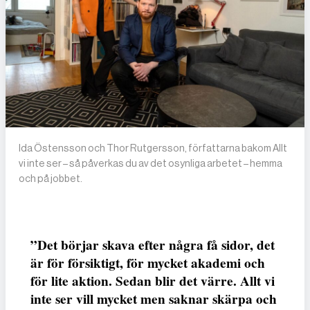
Ida Östensson och Thor Rutgersson, författarna bakom Allt
vi inte ser – så påverkas du av det osynliga arbetet – hemma
och på jobbet.
”Det börjar skava efter några få sidor, det
är för försiktigt, för mycket akademi och
för lite aktion. Sedan blir det värre. Allt vi
inte ser vill mycket men saknar skärpa och