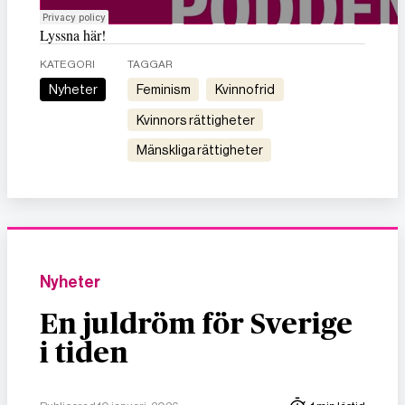
Lyssna här!
KATEGORI
TAGGAR
Nyheter
feminism
kvinnofrid
kvinnors rättigheter
mänskliga rättigheter
Nyheter
En juldröm för Sverige
i tiden