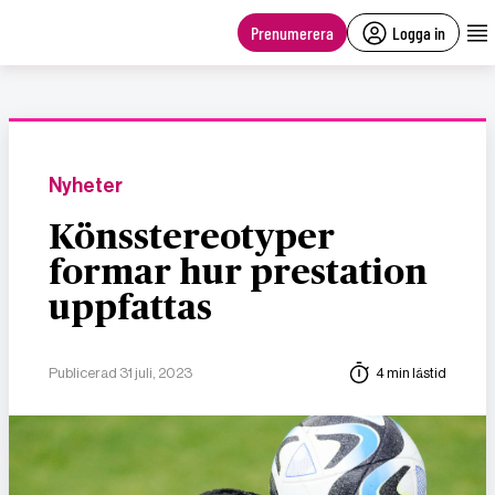
main
content
Prenumerera
Logga in
Nyheter
Könsstereotyper
formar hur prestation
uppfattas
Publicerad 31 juli, 2023
4 min lästid