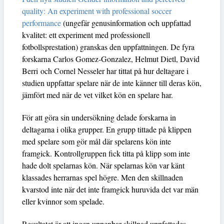
quality: An experiment with professional soccer
performance
(ungefär genusinformation och uppfattad
kvalitet: ett experiment med professionell
fotbollsprestation) granskas den uppfattningen. De fyra
forskarna Carlos Gomez-Gonzalez, Helmut Dietl, David
Berri och Cornel Nesseler har tittat på hur deltagare i
studien uppfattar spelare när de inte känner till deras kön,
jämfört med när de vet vilket kön en spelare har.
För att göra sin undersökning delade forskarna in
deltagarna i olika grupper. En grupp tittade på klippen
med spelare som gör mål där spelarens kön inte
framgick. Kontrollgruppen fick titta på klipp som inte
hade dolt spelarnas kön. När spelarnas kön var känt
klassades herrarnas spel högre. Men den skillnaden
kvarstod inte när det inte framgick huruvida det var män
eller kvinnor som spelade.
Resultatet är att ingen uppenbar skillnad uppfattades