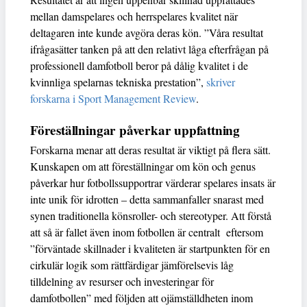
mellan damspelares och herrspelares kvalitet när
deltagaren inte kunde avgöra deras kön. ”Våra resultat
ifrågasätter tanken på att den relativt låga efterfrågan på
professionell damfotboll beror på dålig kvalitet i de
kvinnliga spelarnas tekniska prestation”,
skriver
forskarna i Sport Management Review
.
Föreställningar påverkar uppfattning
Forskarna menar att deras resultat är viktigt på flera sätt.
Kunskapen om att föreställningar om kön och genus
påverkar hur fotbollssupportrar värderar spelares insats är
inte unik för idrotten – detta sammanfaller snarast med
synen traditionella könsroller- och stereotyper. Att förstå
att så är fallet även inom fotbollen är centralt eftersom
”förväntade skillnader i kvaliteten är startpunkten för en
cirkulär logik som rättfärdigar jämförelsevis låg
tilldelning av resurser och investeringar för
damfotbollen” med följden att ojämställdheten inom