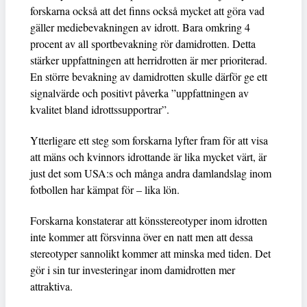
forskarna också att det finns också mycket att göra vad
gäller mediebevakningen av idrott. Bara omkring 4
procent av all sportbevakning rör damidrotten. Detta
stärker uppfattningen att herridrotten är mer prioriterad.
En större bevakning av damidrotten skulle därför ge ett
signalvärde och positivt påverka ”uppfattningen av
kvalitet bland idrottssupportrar”.
Ytterligare ett steg som forskarna lyfter fram för att visa
att mäns och kvinnors idrottande är lika mycket värt, är
just det som USA:s och många andra damlandslag inom
fotbollen har kämpat för – lika lön.
Forskarna konstaterar att könsstereotyper inom idrotten
inte kommer att försvinna över en natt men att dessa
stereotyper sannolikt kommer att minska med tiden. Det
gör i sin tur investeringar inom damidrotten mer
attraktiva.