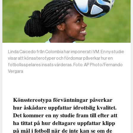
Linda Caicedo från Colombia har imponerat i VM. En ny studie
visar att könssterotyper och fördomar påverkar hur en
fotbollsspelares insats värderas. Foto: AP Photo/Fernando
Vergara
Könsstereotypa förväntningar påverkar
hur åskådare uppfattar idrottslig kvalitet.
Det kommer en ny studie fram till efter att
ha tittat på hur deltagare uppfattar klipp
på mål i fotboll när de inte kan se om de