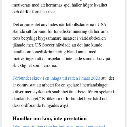
motiverats med att herrarnas spel håller högre kvalitet
och därför förtjänar mer.
Det argumentet användes när fotbollsdamerna i USA
stämde sitt förbund för lönediskriminering då herrarna
trots betydligt blygsammare insatser i världsfotbollen
tjänade mer. US Soccer hävdade att det inte kunde
handla om lönediskriminering bland annat med
motiveringen att damspelarna inte hade samma krav på
skicklighet som herrarna.
Förbundet skrev i en inlaga till rätten i mars 2020
att ”det
är oomtvistat att arbetet för en spelare i herrlandslaget
kräver mer styrka och snabbhet än arbetet för en spelare i
damlandslaget.” Kritiken mot förbundet blev hård och
dess ordförande tvingades avgå.
Handlar om kön, inte prestation
I den nya studien Gender information and perceived