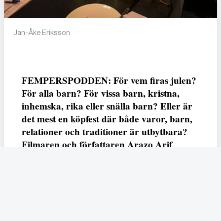
Jan-Åke Eriksson
FEMPERSPODDEN: För vem firas julen?
För alla barn? För vissa barn, kristna,
inhemska, rika eller snälla barn? Eller är
det mest en köpfest där både varor, barn,
relationer och traditioner är utbytbara?
Filmaren och författaren Arazo Arif
adresserar samtliga frågor i den första
svenska julfilmen ur ett migrantperspektiv
– En juldröm – som hade premiär i SVT
23 december.