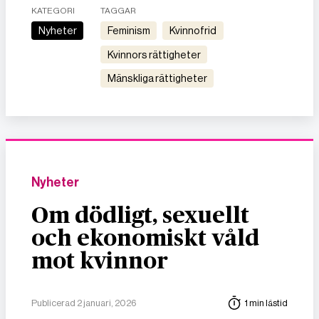
KATEGORI
TAGGAR
Nyheter
feminism
kvinnofrid
kvinnors rättigheter
mänskliga rättigheter
Nyheter
Om dödligt, sexuellt
och ekonomiskt våld
mot kvinnor
Publicerad 2 januari, 2026
1 min lästid