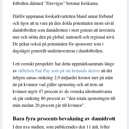
fotbollen därmed ”förevigas” betonar forskarna.
Därför uppmanar forskarkvartetten bland annat förbund
och ligor att ta vara på den dolda potentialen inom såväl
damfotbollen som damidrotten i stort genom att investera
mer och stötta den på global, nationell och regional nivå.
De pekar också på potentialen för sponsorer som i
dagsläget generellt underinvesterar i damfotbollen.
I ett svenskt perspektiv har detta uppmärksammats länge
av
stiftelsen Fair Pay som på sin hemsida skriver
att det
årligen satsas omkring 2,9 miljarder kronor mer på män
än på kvinnor vad gäller sponsring och att trots att
kvinnor utgör 47 procent av de svenska idrottsutövarna
så går omkring 80 procent av ”den totala sponsringen till
män medan 20 procent går till kvinnor”.
Bara fyra procents bevakning av damidrott
I den nya studien, som publicerades den 11 juli, lyfter