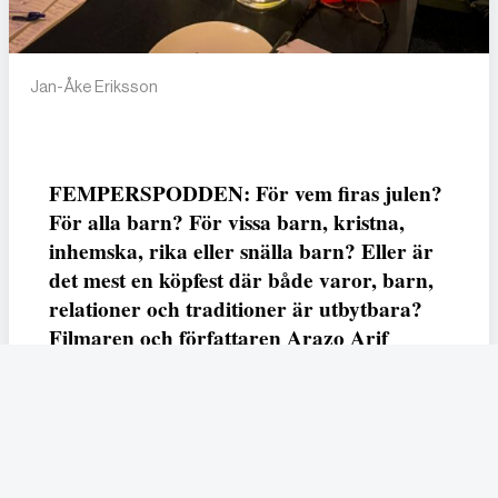
Jan-Åke Eriksson
FEMPERSPODDEN: För vem firas julen?
För alla barn? För vissa barn, kristna,
inhemska, rika eller snälla barn? Eller är
det mest en köpfest där både varor, barn,
relationer och traditioner är utbytbara?
Filmaren och författaren Arazo Arif
adresserar samtliga frågor i den första
svenska julfilmen ur ett migrantperspektiv
– En juldröm – som hade premiär i SVT
23 december.