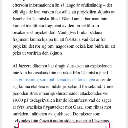
eftersom informationen än så länge är ofullständig – det
vill säga de kan varken fastställa att projektilen skjutits av
Israel eller Islamiska Jihad. Bland annat har man inte
kunnat identifiera fragment av den projektil som
orsakade så mycket död. Vanligtvis brukar sådana
fragment kunna hjälpa till att fastställa vad det är för
projektil det rör sig om, något som också kan bidra till att
peka ut varifrån den skjutits.
Al Jazeera däremot har dragit slutsatsen att explosionen
inte kan ha orsakats från en raket från Islamiska jihad.
I
sin granskning som publicerades på torsdagen
anser de
sig kunna etablera en tidslinje, sekund för sekund. Under
perioden strax innan sjukhusområdet attackerades vid
19.00 på tisdagskvällen har de identifierat vad de säger
är fyra israeliska flygattacker mot Gaza, som riktas mot
områden i närheten av sjukhuset. De raketer som
avfyrades från Gaza å andra sidan, menar Al Jazeeras
digitala undersökningsteam, sköts ner av Israels