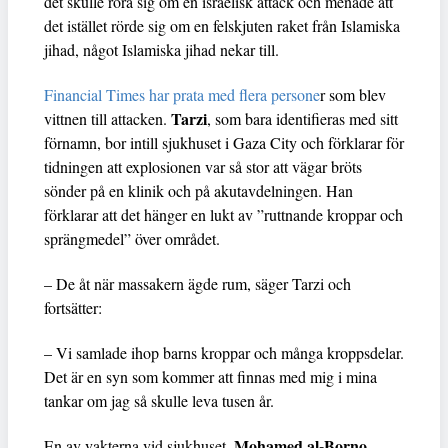
det skulle röra sig om en israelisk attack och menade att
det istället rörde sig om en felskjuten raket från Islamiska
jihad, något Islamiska jihad nekar till.
Financial Times har prata med flera persone
r som blev
Tarzi
vittnen till attacken.
, som bara identifieras med sitt
förnamn, bor intill sjukhuset i Gaza City och förklarar för
tidningen att explosionen var så stor att vägar bröts
sönder på en klinik och på akutavdelningen. Han
förklarar att det hänger en lukt av ”ruttnande kroppar och
sprängmedel” över området.
– De åt när massakern ägde rum, säger Tarzi och
fortsätter:
– Vi samlade ihop barns kroppar och många kroppsdelar.
Det är en syn som kommer att finnas med mig i mina
tankar om jag så skulle leva tusen år.
Mohamed al-Borno
En av vakterna vid sjukhuset,
,