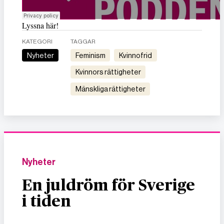
Lyssna här!
KATEGORI
TAGGAR
Nyheter
feminism
kvinnofrid
kvinnors rättigheter
mänskliga rättigheter
Nyheter
En juldröm för Sverige
i tiden