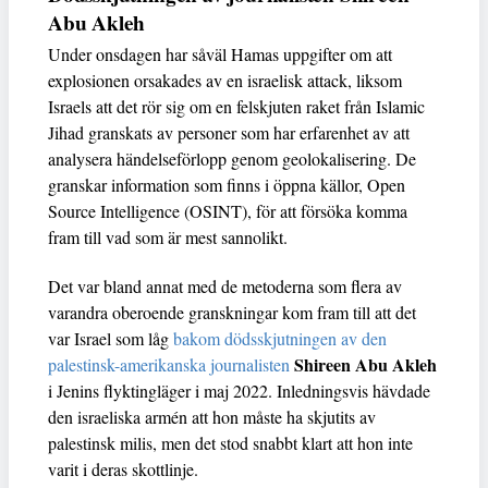
Abu Akleh
Under onsdagen har såväl Hamas uppgifter om att
explosionen orsakades av en israelisk attack, liksom
Israels att det rör sig om en felskjuten raket från Islamic
Jihad granskats av personer som har erfarenhet av att
analysera händelseförlopp genom geolokalisering. De
granskar information som finns i öppna källor, Open
Source Intelligence (OSINT), för att försöka komma
fram till vad som är mest sannolikt.
Det var bland annat med de metoderna som flera av
varandra oberoende granskningar kom fram till att det
var Israel som låg
bakom dödsskjutningen av den
Shireen Abu Akleh
palestinsk-amerikanska journalisten
i Jenins flyktingläger i maj 2022. Inledningsvis hävdade
den israeliska armén att hon måste ha skjutits av
palestinsk milis, men det stod snabbt klart att hon inte
varit i deras skottlinje.