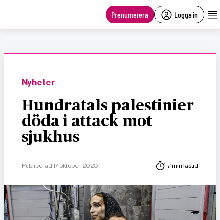
main
content
Prenumerera
Logga in
Nyheter
Hundratals palestinier
döda i attack mot
sjukhus
Publicerad 17 oktober, 2023
7 min lästid