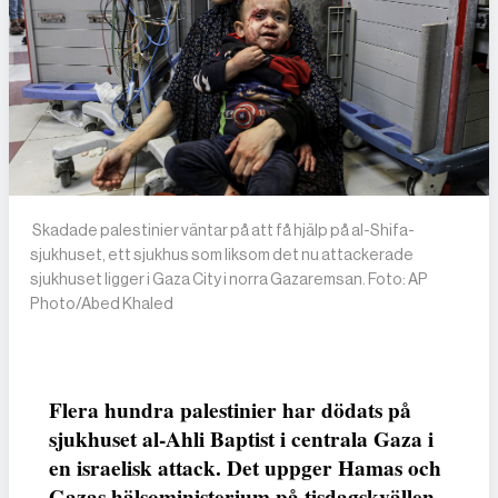
Skadade palestinier väntar på att få hjälp på al-Shifa-
sjukhuset, ett sjukhus som liksom det nu attackerade
sjukhuset ligger i Gaza City i norra Gazaremsan. Foto: AP
Photo/Abed Khaled
Flera hundra palestinier har dödats på
sjukhuset al-Ahli Baptist i centrala Gaza i
en israelisk attack. Det uppger Hamas och
Gazas hälsoministerium på tisdagskvällen.