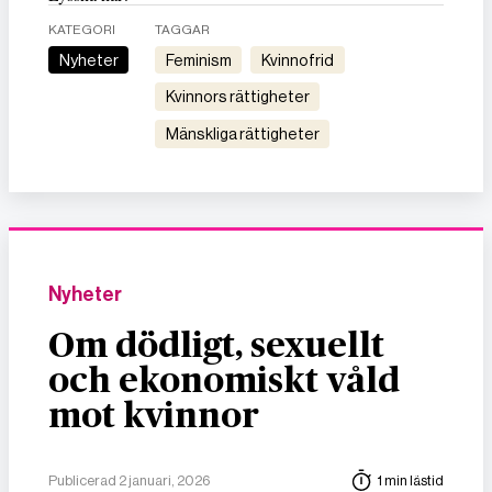
KATEGORI
TAGGAR
Nyheter
feminism
kvinnofrid
kvinnors rättigheter
mänskliga rättigheter
Nyheter
Om dödligt, sexuellt
och ekonomiskt våld
mot kvinnor
Publicerad 2 januari, 2026
1 min lästid