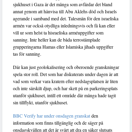
sjukhuset i Gaza är det många som avfärdar det bland
annat genom att hänvisa till Abu Aklehs död och Israels
agerande i samband med det. Talesmän för den israeliska
armén var också otydliga inledningsvis och få kan eller
vill ur som helst ta hisraeliska arméuppgifter som
sanning. Inte heller kan de båda terrostämplade
grupperingarna Hamas eller Islamiska jihads uppgifter
tas för sanning.
Där kan just geolokalisering och oberoende granskningar
spela stor roll. Det som har diskuterats under dagen är att
vad som verkar vara kratern efter nedslagsplatsen är liten
och inte särskilt djup, och har skett på en parkeringsplats
utanför sjukhuset, intill ett område där många hade tagit
sin tillflykt, utanför sjukhuset.
BBC Verify har under onsdagen granskat
den
information som finns tillgänglig och de säger på
onsdagskvällen att det är svårt att dra en säker slutsats