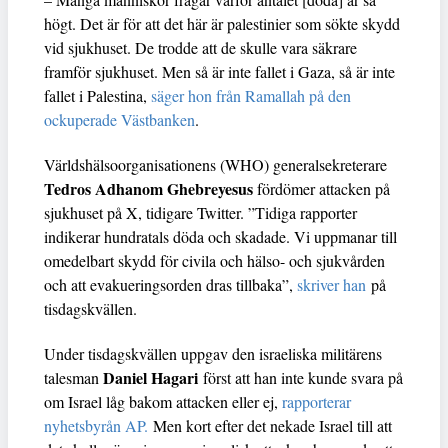
högt. Det är för att det här är palestinier som sökte skydd
vid sjukhuset. De trodde att de skulle vara säkrare
framför sjukhuset. Men så är inte fallet i Gaza, så är inte
fallet i Palestina,
säger hon från Ramallah på den
ockuperade Västbanken
.
Världshälsoorganisationens (WHO) generalsekreterare
Tedros Adhanom Ghebreyesus
fördömer attacken på
sjukhuset på X, tidigare Twitter. ”Tidiga rapporter
indikerar hundratals döda och skadade. Vi uppmanar till
omedelbart skydd för civila och hälso- och sjukvården
och att evakueringsorden dras tillbaka”,
skriver han
på
tisdagskvällen.
Under tisdagskvällen uppgav den israeliska militärens
Daniel Hagari
talesman
först att han inte kunde svara på
om Israel låg bakom attacken eller ej,
rapporterar
nyhetsbyrån AP.
Men kort efter det nekade Israel till att