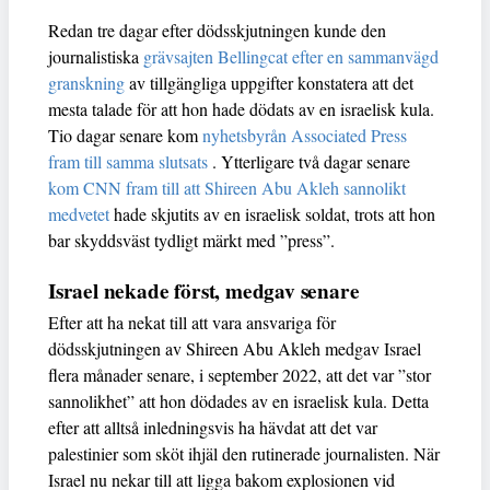
Redan tre dagar efter dödsskjutningen kunde den
journalistiska
grävsajten Bellingcat efter en sammanvägd
granskning
av tillgängliga uppgifter konstatera att det
mesta talade för att hon hade dödats av en israelisk kula.
Tio dagar senare kom
nyhetsbyrån Associated Press
fram till samma slutsats
. Ytterligare två dagar senare
kom CNN fram till att Shireen Abu Akleh sannolikt
medvetet
hade skjutits av en israelisk soldat, trots att hon
bar skyddsväst tydligt märkt med ”press”.
Israel nekade först, medgav senare
Efter att ha nekat till att vara ansvariga för
dödsskjutningen av Shireen Abu Akleh medgav Israel
flera månader senare, i september 2022, att det var ”stor
sannolikhet” att hon dödades av en israelisk kula. Detta
efter att alltså inledningsvis ha hävdat att det var
palestinier som sköt ihjäl den rutinerade journalisten. När
Israel nu nekar till att ligga bakom explosionen vid