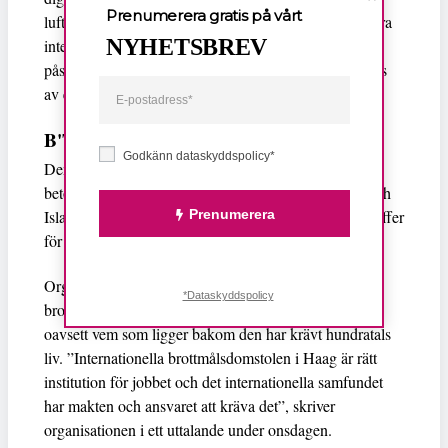
Prenumerera gratis på vårt
luftvärnsrobotsystem Iron Dome. Därför har Al Jazeera
NYHETSBREV
inte funnit ”några belägg för den israeliska arméns
påstående att attacken mot al-Ahli-sjukhuset orsakades
av en felskjuten raket”.
B'Tselem: ICC måste utreda
Godkänn dataskyddspolicy*
Den israeliska människorättsorganisationen B’Tselem
betonar att informationskriget mellan Israel, Hamas och
Prenumerera
Islamiska Jihad skiftar fokus från de många som föll offer
för attacken på tisdagskvällen.
Organisationen uppmanar till att Internationella
*Dataskyddspolicy
brottmålsdomstolen ICC ska utreda händelsen som
oavsett vem som ligger bakom den har krävt hundratals
liv. ”Internationella brottmålsdomstolen i Haag är rätt
institution för jobbet och det internationella samfundet
har makten och ansvaret att kräva det”, skriver
organisationen i ett uttalande under onsdagen.