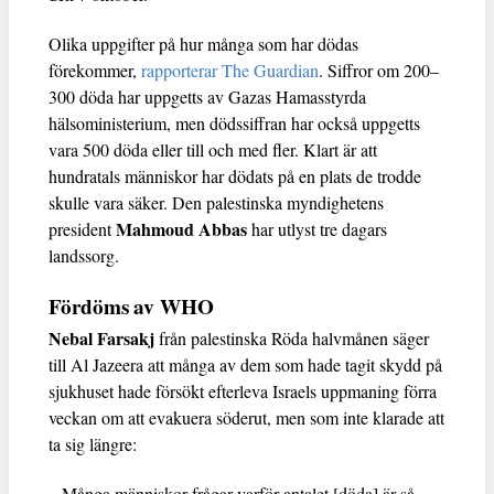
Olika uppgifter på hur många som har dödas
förekommer,
rapporterar The Guardian
. Siffror om 200–
300 döda har uppgetts av Gazas Hamasstyrda
hälsoministerium, men dödssiffran har också uppgetts
vara 500 döda eller till och med fler. Klart är att
hundratals människor har dödats på en plats de trodde
skulle vara säker. Den palestinska myndighetens
Mahmoud Abbas
president
har utlyst tre dagars
landssorg.
Fördöms av WHO
Nebal Farsakj
från palestinska Röda halvmånen säger
till Al Jazeera att många av dem som hade tagit skydd på
sjukhuset hade försökt efterleva Israels uppmaning förra
veckan om att evakuera söderut, men som inte klarade att
ta sig längre:
– Många människor frågar varför antalet [döda] är så