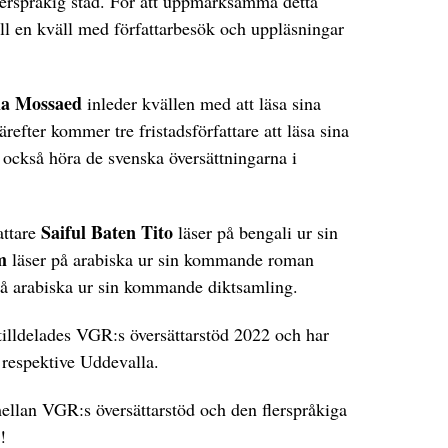
flerspråkig stad. För att uppmärksamma detta
ill en kväll med författarbesök och uppläsningar
la Mossaed
inleder kvällen med att läsa sina
refter kommer tre fristadsförfattare att läsa sina
r också höra de svenska översättningarna i
Saiful Baten
Tito
attare
läser på bengali ur sin
m
läser på arabiska ur sin kommande roman
på arabiska ur sin kommande diktsamling.
ldelades VGR:s översättarstöd 2022 och har
g respektive Uddevalla.
llan VGR:s översättarstöd och den flerspråkiga
!