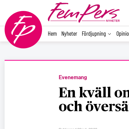
main
content
Hem
Nyheter
Fördjupning
Opini
Evenemang
En kväll o
och översä