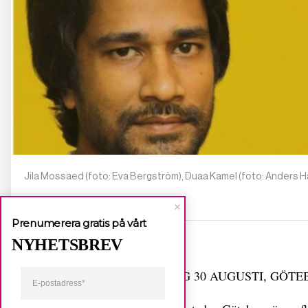
Jila Mossaed (foto: Eva Bergström), Duaa Kamel (foto: Anders 
Prenumerera gratis på vårt
Dela
NYHETSBREV
ONSDAG 30 AUGUSTI, GÖTE