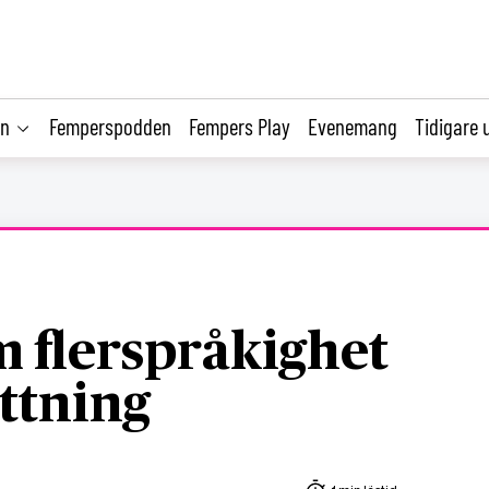
on
Femperspodden
Fempers Play
Evenemang
Tidigare 
m flerspråkighet
ttning