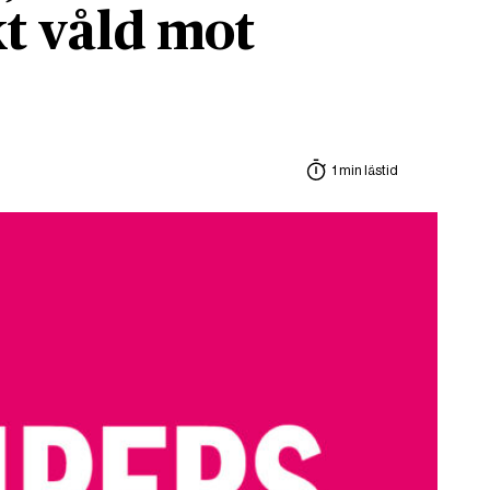
t våld mot
1 min lästid