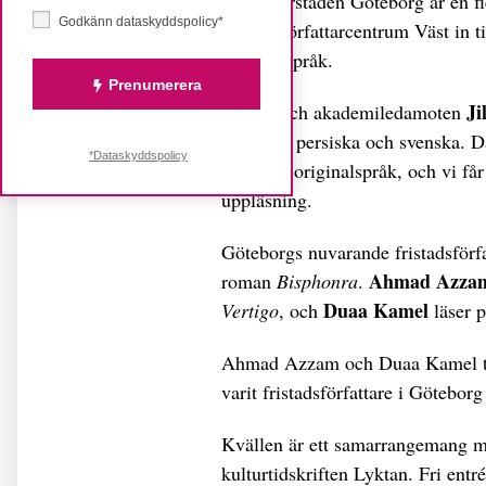
Litteraturstaden Göteborg är en 
Godkänn dataskyddspolicy*
bjuder Författarcentrum Väst in t
på flera språk.
Prenumerera
Ji
Poeten och akademiledamoten
dikter på persiska och svenska. Dä
*Dataskyddspolicy
texter på originalspråk, och vi få
uppläsning.
Göteborgs nuvarande fristadsförf
Ahmad Azza
roman
Bisphonra
.
Duaa Kamel
Vertigo
, och
läser 
Ahmad Azzam och Duaa Kamel til
varit fristadsförfattare i Götebor
Kvällen är ett samarrangemang me
kulturtidskriften Lyktan. Fri entré