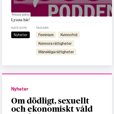
Lyssna här!
KATEGORI
TAGGAR
Nyheter
feminism
kvinnofrid
kvinnors rättigheter
mänskliga rättigheter
Nyheter
Om dödligt, sexuellt
och ekonomiskt våld