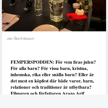
Jan-Åke Eriksson
FEMPERSPODDEN: För vem firas julen?
För alla barn? För vissa barn, kristna,
inhemska, rika eller snälla barn? Eller är
det mest en köpfest där både varor, barn,
relationer och traditioner är utbytbara?
Filmaren och författaren Arazo Arif
adresserar samtliga frågor i den första
svenska julfilmen ur ett migrantperspektiv