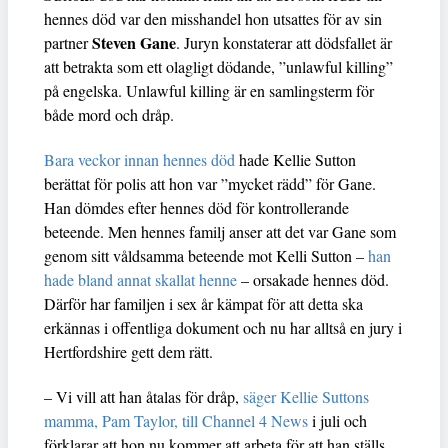
hennes död var den misshandel hon utsattes för av sin
Steven Gane
partner
. Juryn konstaterar att dödsfallet är
att betrakta som ett olagligt dödande, ”unlawful killing”
på engelska. Unlawful killing är en samlingsterm för
både mord och dråp.
Bara veckor innan hennes död
hade Kellie Sutton
berättat för polis att hon var ”mycket rädd” för Gane.
Han dömdes efter hennes död för kontrollerande
beteende. Men hennes familj anser att det var Gane som
genom sitt våldsamma beteende mot Kelli Sutton –
han
hade bland annat skallat henne
– orsakade hennes död.
Därför har familjen i sex år kämpat för att detta ska
erkännas i offentliga dokument och nu har alltså en jury i
Hertfordshire gett dem rätt.
– Vi vill att han åtalas för dråp,
säger Kellie Suttons
mamma, Pam Taylor, till Channel 4 News
i juli och
förklarar att hon nu kommer att arbeta för att han ställs