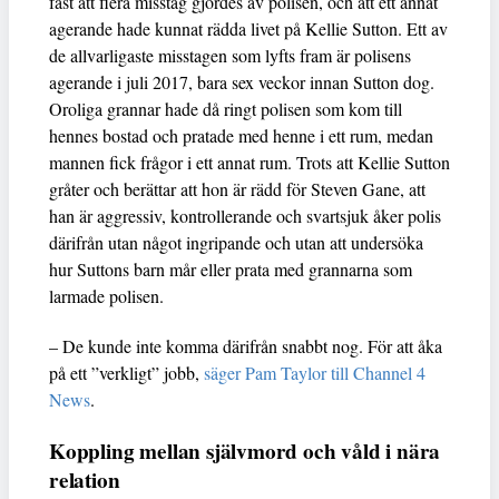
fast att flera misstag gjordes av polisen, och att ett annat
agerande hade kunnat rädda livet på Kellie Sutton. Ett av
de allvarligaste misstagen som lyfts fram är polisens
agerande i juli 2017, bara sex veckor innan Sutton dog.
Oroliga grannar hade då ringt polisen som kom till
hennes bostad och pratade med henne i ett rum, medan
mannen fick frågor i ett annat rum. Trots att Kellie Sutton
gråter och berättar att hon är rädd för Steven Gane, att
han är aggressiv, kontrollerande och svartsjuk åker polis
därifrån utan något ingripande och utan att undersöka
hur Suttons barn mår eller prata med grannarna som
larmade polisen.
– De kunde inte komma därifrån snabbt nog. För att åka
på ett ”verkligt” jobb,
säger Pam Taylor till Channel 4
News
.
Koppling mellan självmord och våld i nära
relation