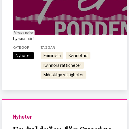
Lyssna här!
KATEGORI
TAGGAR
Nyheter
feminism
kvinnofrid
kvinnors rättigheter
mänskliga rättigheter
Nyheter