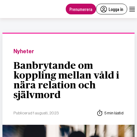
main
content
Prenumerera
Logga in
Nyheter
Banbrytande om
koppling mellan våld i
nära relation och
självmord
Publicerad 1 augusti, 2023
5 min lästid