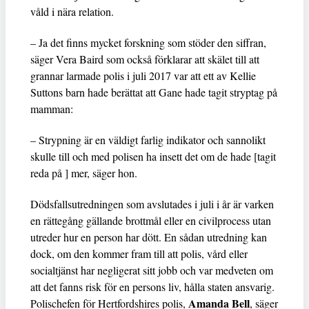
våld i nära relation.
– Ja det finns mycket forskning som stöder den siffran,
säger Vera Baird som också förklarar att skälet till att
grannar larmade polis i juli 2017 var att ett av Kellie
Suttons barn hade berättat att Gane hade tagit stryptag på
mamman:
– Strypning är en väldigt farlig indikator och sannolikt
skulle till och med polisen ha insett det om de hade [tagit
reda på ] mer, säger hon.
Dödsfallsutredningen som avslutades i juli i år är varken
en rättegång gällande brottmål eller en civilprocess utan
utreder hur en person har dött. En sådan utredning kan
dock, om den kommer fram till att polis, vård eller
socialtjänst har negligerat sitt jobb och var medveten om
att det fanns risk för en persons liv, hålla staten ansvarig.
Amanda Bell
Polischefen för Hertfordshires polis,
, säger