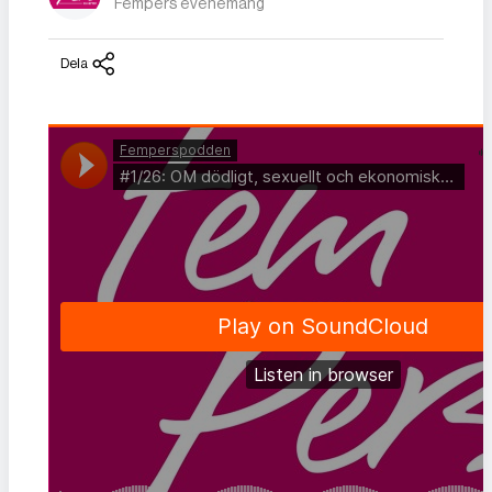
Fempers evenemang
Dela