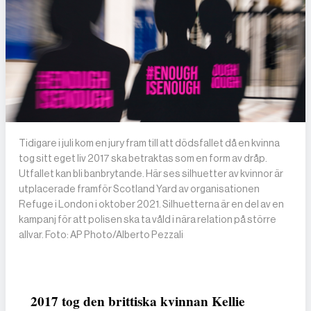
Tidigare i juli kom en jury fram till att dödsfallet då en kvinna
tog sitt eget liv 2017 ska betraktas som en form av dråp.
Utfallet kan bli banbrytande. Här ses silhuetter av kvinnor är
utplacerade framför Scotland Yard av organisationen
Refuge i London i oktober 2021. Silhuetterna är en del av en
kampanj för att polisen ska ta våld i nära relation på större
allvar. Foto: AP Photo/Alberto Pezzali
2017 tog den brittiska kvinnan Kellie