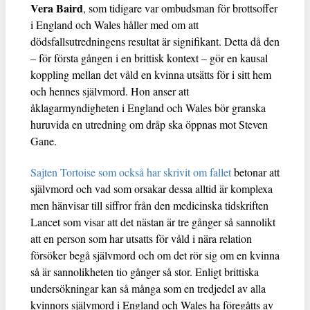
Vera Baird
, som tidigare var ombudsman för brottsoffer
i England och Wales håller med om att
dödsfallsutredningens resultat är signifikant. Detta då den
– för första gången i en brittisk kontext – gör en kausal
koppling mellan det våld en kvinna utsätts för i sitt hem
och hennes självmord. Hon anser att
åklagarmyndigheten i England och Wales bör granska
huruvida en utredning om dråp ska öppnas mot Steven
Gane.
Sajten Tortoise som också har skrivit om fallet
betonar att
självmord och vad som orsakar dessa alltid är komplexa
men hänvisar till siffror från den medicinska tidskriften
Lancet som visar att det nästan är tre gånger så sannolikt
att en person som har utsatts för våld i nära relation
försöker begå självmord och om det rör sig om en kvinna
så är sannolikheten tio gånger så stor. Enligt brittiska
undersökningar kan så många som en tredjedel av alla
kvinnors självmord i England och Wales ha föregåtts av