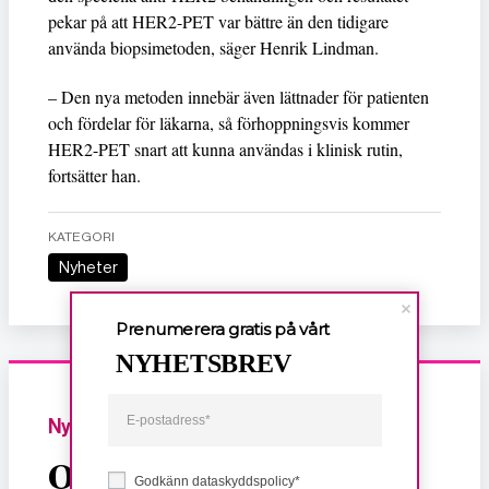
pekar på att HER2-PET var bättre än den tidigare
använda biopsimetoden, säger Henrik Lindman.
– Den nya metoden innebär även lättnader för patienten
och fördelar för läkarna, så förhoppningsvis kommer
HER2-PET snart att kunna användas i klinisk rutin,
fortsätter han.
KATEGORI
Nyheter
Prenumerera gratis på vårt
NYHETSBREV
Nyheter
Om dödligt, sexuellt
Godkänn dataskyddspolicy*