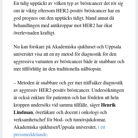
En tidig upptäckt av vilken typ av bröstcancer det rör sig
om är viktig eftersom HER2-positiv bröstcancer har en
god prognos om den upptäcks tidigt, bland annat då
behandlingen med antikroppar mot HER2 har ökat
överlevnaden kraftigt.
Nu kan forskare på Akademiska sjukhuset och Uppsala
universitet visa att en ny metod för diagnostik för den
aggressiva varianten av bröstcancer både är snabbare och
mer tillförlitlig än den traditionella nålbiopsin.
– Metoden är snabbare och ger mer träffsäker diagnostik
av aggressiv HER2-positiv bröstcancer. Undersökningen
är också enklare för patienten och har fördelen att hela
Henrik
kroppen undersöks vid samma tillfälle, säger
Lindman
, överläkare och docent i onkologi och
verksamhetschef för blod- och tumörsjukdomar,
Akademiska sjukhuset/Uppsala universitet,
i ett
pressmeddelande
.