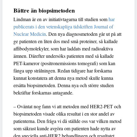
Bättre än biopsimetoden
Lindman är en av initiativtagarna till studien som
har
publicerats i den vetenskapliga tidskriften Journal of
Nuclear Medicin
. Den nya diagnosmetoden går ut på att
ge patienten en liten dos med små proteiner, så kallade
affibodymolekyler, som har laddats med radioaktiva
ämnen. Därefter undersöks patienten med så kallade
PET-kameror (positronemissions tomografi) som kan
fånga upp strålningen. Redan tidigare har forskarna
kunnat konstatera att denna nya metod skulle kunna
ersätta biopsimetoden. Denna nya och större studien
bekräftar forskarnas antagande.
– Oväntat nog fann vi att metoden med HER2-PET och
biopsimetoden visade olika resultat i en stor andel av
patienterna. Den fråga vi då ställde oss var vilken metod
som säkrast kunde avgöra om patienten hade nytta av
den speciella anti-HER2 behandlingen och resultatet