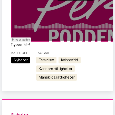
Lyssna här!
KATEGORI
TAGGAR
Nyheter
feminism
kvinnofrid
kvinnors rättigheter
mänskliga rättigheter
Nyheter