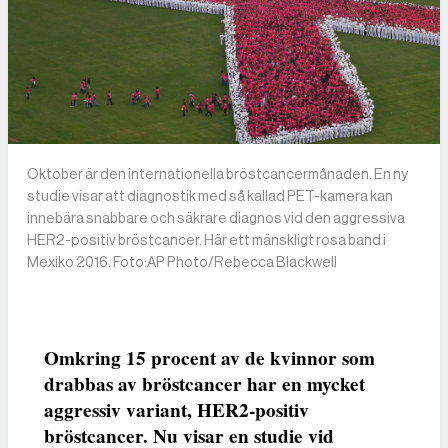
Oktober är den internationella bröstcancermånaden. En ny
studie visar att diagnostik med så kallad PET-kamera kan
innebära snabbare och säkrare diagnos vid den aggressiva
HER2-positiv bröstcancer. Här ett mänskligt rosa band i
Mexiko 2016. Foto:AP Photo/Rebecca Blackwell
Omkring 15 procent av de kvinnor som
drabbas av bröstcancer har en mycket
aggressiv variant, HER2-positiv
bröstcancer. Nu visar en studie vid