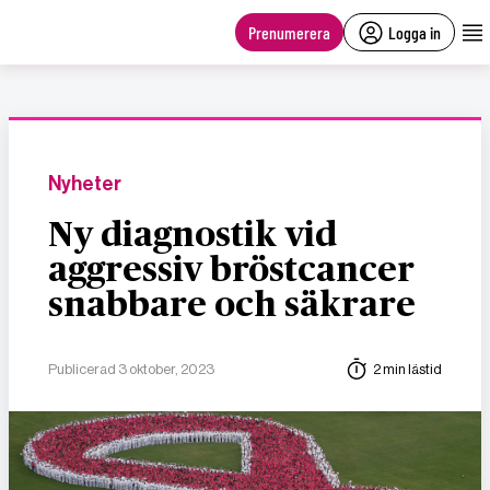
main
content
Prenumerera
Logga in
Nyheter
Ny diagnostik vid
aggressiv bröstcancer
snabbare och säkrare
Publicerad 3 oktober, 2023
2 min lästid