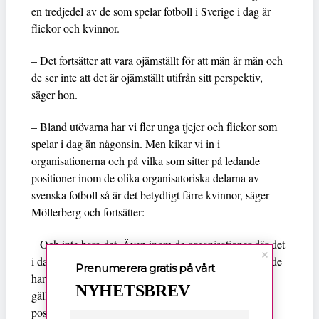
en tredjedel av de som spelar fotboll i Sverige i dag är
flickor och kvinnor.
– Det fortsätter att vara ojämställt för att män är män och
de ser inte att det är ojämställt utifrån sitt perspektiv,
säger hon.
– Bland utövarna har vi fler unga tjejer och flickor som
spelar i dag än någonsin. Men kikar vi in i
organisationerna och på vilka som sitter på ledande
positioner inom de olika organisatoriska delarna av
svenska fotboll så är det betydligt färre kvinnor, säger
Möllerberg och fortsätter:
– Och inte bara det. Även inom de organisationer där det
i dag finns kvinnor måste vi våga titta på vilken makt de
Prenumerera gratis på vårt
har. Det finns både formell och informell makt och det
NYHETSBREV
gäller att se om kvinnorna sitter på beslutsfattande
positioner och för talan.