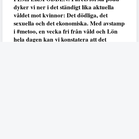
dyker vi ner i det ständigt lika aktuella
våldet mot kvinnor: Det dödliga, det
sexuella och det ekonomiska. Med avstamp
i #metoo, en vecka fri från våld och Lön
hela dagen kan vi konstatera att det
varken saknas kunskap, data eller behov.
Vi efterlyser våldsprevention, ursäkter och
löneutjämnande åtgärder från såväl fack,
arbetsgivare och beslutsfattare.
Fempers
Fempers evenemang
Dela