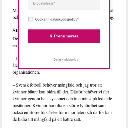
Möllerberg menar att kvinnor och män leder på olika sätt
och att svensk fotboll därför behöver en bättre blandning.
Godkänn dataskyddspolicy*
Större mångfald behövs
Prenumerera
Dessutom menar Möllerberg att svensk fotboll behöver
en större mångfald inom organisationen.
– Inom domarkåren har vi en stor mångfald som bättre
*Dataskyddspolicy
återspeglar samhället. Men vi ser inte det i resten av
organisationen.
– Svensk fotboll behöver mångfald och jag tror att
kvinnor bättre kan bidra till det. Därför behöver vi fler
kvinnor genom hela systemet och inte minst på ledande
positioner. Kvinnor har ofta en större lyhördhet samt
också en större förståelse för minoriteter och därför kan
de bidra till mångfald på ett bättre sätt.