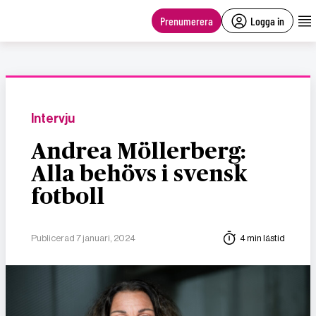
main
content
Prenumerera
Logga in
Intervju
Andrea Möllerberg:
Alla behövs i svensk
fotboll
Publicerad 7 januari, 2024
4 min lästid