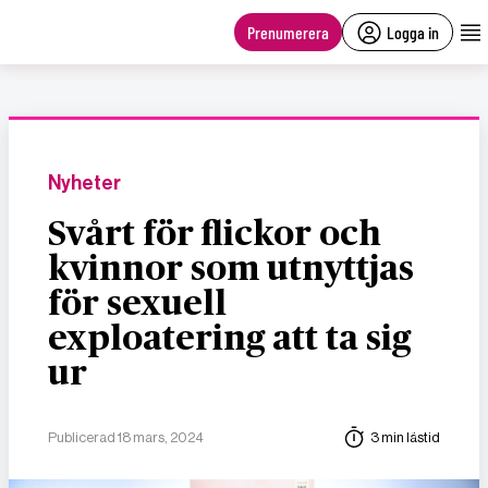
main
content
Prenumerera
Logga in
Nyheter
Svårt för flickor och
kvinnor som utnyttjas
för sexuell
exploatering att ta sig
ur
Publicerad 18 mars, 2024
3 min lästid