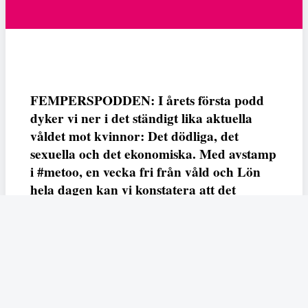
FEMPERSPODDEN: I årets första podd
dyker vi ner i det ständigt lika aktuella
våldet mot kvinnor: Det dödliga, det
sexuella och det ekonomiska. Med avstamp
i #metoo, en vecka fri från våld och Lön
hela dagen kan vi konstatera att det
varken saknas kunskap, data eller behov.
Vi efterlyser våldsprevention, ursäkter och
löneutjämnande åtgärder från såväl fack,
arbetsgivare och beslutsfattare.
Fempers