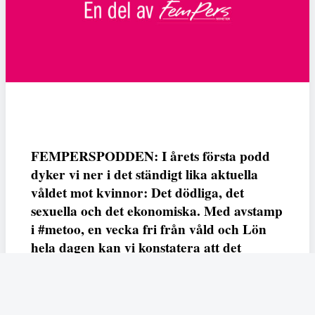
FEMPERSPODDEN: I årets första podd
dyker vi ner i det ständigt lika aktuella
våldet mot kvinnor: Det dödliga, det
sexuella och det ekonomiska. Med avstamp
i #metoo, en vecka fri från våld och Lön
hela dagen kan vi konstatera att det
varken saknas kunskap, data eller behov.
Vi efterlyser våldsprevention, ursäkter och
löneutjämnande åtgärder från såväl fack,