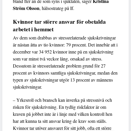
Kristina
bland fler än de som syns i sjuktalen, säger
Ström Olsson
, hälsostrateg på If.
Kvinnor tar större ansvar för obetalda
arbetet i hemmet
Av dem som drabbas av stressrelaterade sjukskrivningar
är nästan åtta av tio kvinnor: 79 procent. Det innebär att i
december var 34 952 kvinnor inne på en sjukskrivning
som var minst två veckor lång, orsakad av stress.
Dessutom är stressrelaterade problem grund för 27
procent av kvinnors samtliga sjukskrivningar, medan den
typen av sjukskrivningar utgör 13 procent av männens
sjukskrivningar.
– Yrkesroll och bransch kan inverka på stressnivå och
risken för sjukskrivning. En tydlig riskfaktor är om
kraven på jobbet inte är i linje med vilken kontroll hen
har att kunna ta sitt ansvar kring de krav som ställs.
Kvinnor tar utöver ansvaret för sitt jobb, ofta ett större