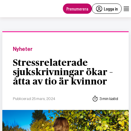
main
content
Prenumerera
Logga in
Nyheter
Stressrelaterade
sjukskrivningar ökar –
åtta av tio är kvinnor
Publicerad 25 mars, 2024
3 min lästid