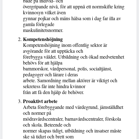
både på individ- och
övergripande nivå, för att uppnå ett normskifte kring
kvinnosyn vilket även
gynnar pojkar och mäns hälsa som i dag far illa av
gamla förlegade
maskulinitetsnormer.
Kompetenshöjning
Kompetenshöjning inom offentlig sektor är
avgörande för att upptäcka och
förebygga våldet. Utbildning och ökad medvetenhet
behövs för att hjälpa
barnmorskor, vårdpersonal, polis, socialtjänst,
pedagoger och lärare i deras
arbete. Samordning mellan aktörer är viktigt och
sekretess får inte hindra kvinnor
från att få den hjälp de behöver.
Proaktivt arbete
Arbeta förebyggande med värdegrund, jämställdhet
och normer på
mödravårdscentraler, barnavårdscentraler, förskola
och skola. Beteende och
normer skapas tidigt, utbildning och insatser måste
ske så tidigt och brett som