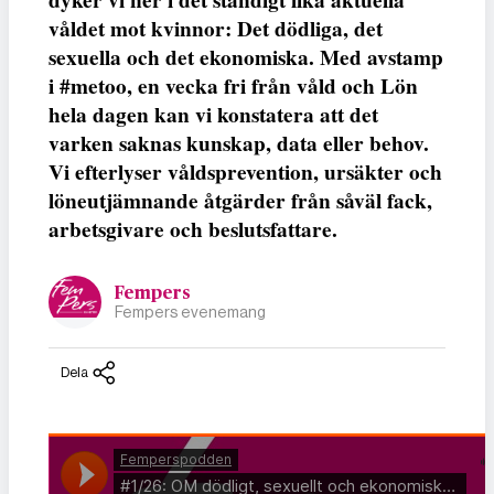
dyker vi ner i det ständigt lika aktuella
våldet mot kvinnor: Det dödliga, det
sexuella och det ekonomiska. Med avstamp
i #metoo, en vecka fri från våld och Lön
hela dagen kan vi konstatera att det
varken saknas kunskap, data eller behov.
Vi efterlyser våldsprevention, ursäkter och
löneutjämnande åtgärder från såväl fack,
arbetsgivare och beslutsfattare.
Fempers
Fempers evenemang
Dela