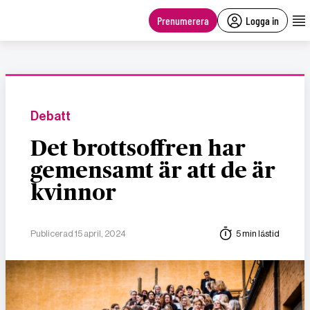
main
content
Prenumerera
Logga in
Debatt
Det brottsoffren har
gemensamt är att de är
kvinnor
Publicerad 15 april, 2024
5 min lästid