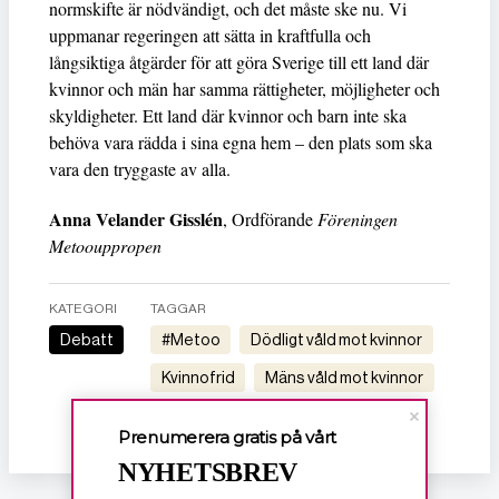
normskifte är nödvändigt, och det måste ske nu. Vi
uppmanar regeringen att sätta in kraftfulla och
långsiktiga åtgärder för att göra Sverige till ett land där
kvinnor och män har samma rättigheter, möjligheter och
skyldigheter. Ett land där kvinnor och barn inte ska
behöva vara rädda i sina egna hem – den plats som ska
vara den tryggaste av alla.
Anna Velander Gisslén
, Ordförande
Föreningen
Metoouppropen
KATEGORI
TAGGAR
Debatt
#metoo
dödligt våld mot kvinnor
kvinnofrid
mäns våld mot kvinnor
mänskliga rättigheter
metoo
Prenumerera gratis på vårt
NYHETSBREV