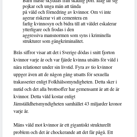
Barn måste skyddas från skadlig porr. Idag lär sig
pojkar och unga män att tända
på våld och förnedring av kvinnor. Om vi inte
agerar riskerar vi att cementera en
farlig kvinnosyn och bidra till att våldet eskalerar
ytterligare och frodas i den
aggressiva mansnormen som syns i kriminella
strukturer som gängkriminalitet.
Brås siffror visar att det i Sverige dödas i snitt fjorton
kvinnor varje år och var fjärde kvinna utsätts för våld i
nära relationer under sin livstid. Fyra av tio kvinnor
uppger även att de någon gång utsatts för sexuella
trakasserier enligt Folkhälsomyndigheten. Detta sker i
nutid och det alla brottsoffer har gemensamt är att de är
kvinnor. Detta våld kostar enligt
Jämställdhetsmyndigheten samhället 43 miljarder kronor
varje år.
Mäns våld mot kvinnor är ett gigantiskt strukturellt
problem och det är chockerande att det får pågå. Ett