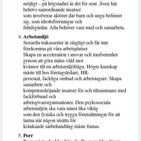
möjligt – på högstadiet är det för sent. Även här
behövs samordnande insatser
som involverar aktörer där barn och unga befinner
sig, som idrottsföreningar och
fritidsgårdar. Alla behöver vara med och samarbeta.
Arbetsmiljö
Sexuella trakasserier är olagligt och får inte
förekomma på våra arbetsplatser.
Skapa en acceleration i ansvar och medvetenhet
genom att göra mäns våld mot
kvinnor till en arbetsmiljöfråga. Högre kunskap
måste till hos företagsledare, HR-
personal, fackliga ombud och arbetstagare. Skapa
samarbete och
kompetenshöjande insatser för och tillsammans med
fackförbund och
arbetsgivarorganisationer. Den psykosociala
arbetsmiljön ska vara minst lika viktig
som den fysiska och trygga förutsättningar för att
larma när någon utsätts för
kränkande särbehandling måste finnas.
Porr