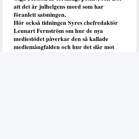
att det är julhelgens mord som har
föranlett satsningen.
Hör också tidningen Syres chefredaktör
Lennart Fernström om hur de nya
mediestödet påverkar den så kallade
mediemångfalden och hur det slår mot
bland annat Fempers utgivning.
Anna-Klara Bratt
Redaktör
Dela
I onsdags presenterade regeringen sin nya nationella
satsning Råd för kvinnofrid. Målet med satsningen är en
nollvision för mäns våld mot kvinnor och ska ledas av