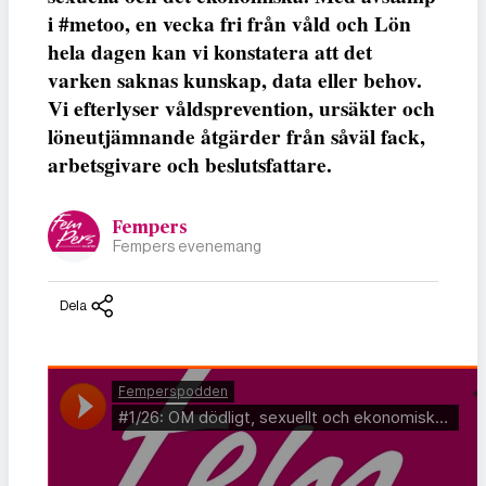
i #metoo, en vecka fri från våld och Lön
hela dagen kan vi konstatera att det
varken saknas kunskap, data eller behov.
Vi efterlyser våldsprevention, ursäkter och
löneutjämnande åtgärder från såväl fack,
arbetsgivare och beslutsfattare.
Fempers
Fempers evenemang
Dela