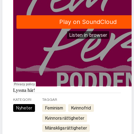
Lyssna här!
KATEGORI
TAGGAR
Nyheter
feminism
kvinnofrid
kvinnors rättigheter
mänskliga rättigheter