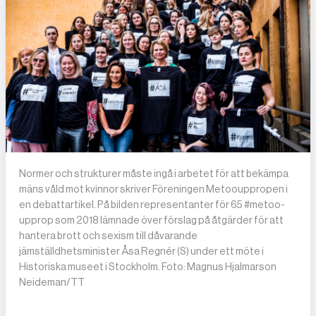
Normer och strukturer måste ingå i arbetet för att bekämpa
mäns våld mot kvinnor skriver Föreningen Metoouppropen i
en debattartikel. På bilden representanter för 65 #metoo-
upprop som 2018 lämnade över förslag på åtgärder för att
hantera brott och sexism till dåvarande
jämställdhetsminister Åsa Regnér (S) under ett möte i
Historiska museet i Stockholm. Foto: Magnus Hjalmarson
Neideman/TT