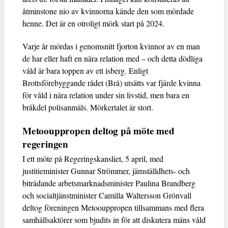
åtminstone nio av kvinnorna kände den som mördade
henne. Det är en otroligt mörk start på 2024.
Varje år mördas i genomsnitt fjorton kvinnor av en man
de har eller haft en nära relation med – och detta dödliga
våld är bara toppen av ett isberg. Enligt
Brottsförebyggande rådet (Brå) utsätts var fjärde kvinna
för våld i nära relation under sin livstid, men bara en
bråkdel polisanmäls. Mörkertalet är stort.
Metoouppropen deltog på möte med
regeringen
I ett möte på Regeringskansliet, 5 april, med
justitieminister Gunnar Strömmer, jämställdhets- och
biträdande arbetsmarknadsminister Paulina Brandberg
och socialtjänstminister Camilla Waltersson Grönvall
deltog föreningen Metoouppropen tillsammans med flera
samhällsaktörer som bjudits in för att diskutera mäns våld