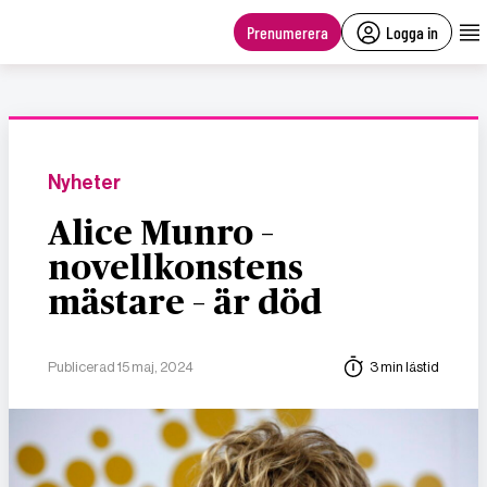
main
content
Prenumerera
Logga in
Nyheter
Alice Munro –
novellkonstens
mästare – är död
Publicerad 15 maj, 2024
3 min lästid