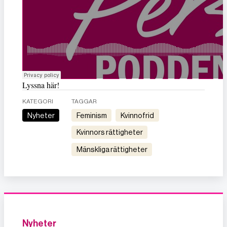
Lyssna här!
KATEGORI
TAGGAR
Nyheter
feminism
kvinnofrid
kvinnors rättigheter
mänskliga rättigheter
Nyheter