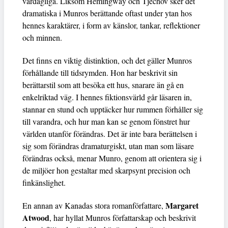
vardagliga. Liksom Hemingway och Tjechov sker det
dramatiska i Munros berättande oftast under ytan hos
hennes karaktärer, i form av känslor, tankar, reflektioner
och minnen.
Det finns en viktig distinktion, och det gäller Munros
förhållande till tidsrymden. Hon har beskrivit sin
berättarstil som att besöka ett hus, snarare än gå en
enkelriktad väg. I hennes fiktionsvärld går läsaren in,
stannar en stund och upptäcker hur rummen förhåller sig
till varandra, och hur man kan se genom fönstret hur
världen utanför förändras. Det är inte bara berättelsen i
sig som förändras dramaturgiskt, utan man som läsare
förändras också, menar Munro, genom att orientera sig i
de miljöer hon gestaltar med skarpsynt precision och
finkänslighet.
Margaret
En annan av Kanadas stora romanförfattare,
Atwood
, har hyllat Munros författarskap och beskrivit