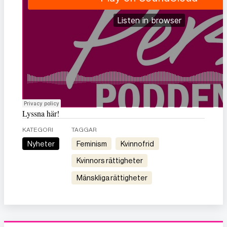
Lyssna här!
KATEGORI
TAGGAR
Nyheter
feminism
kvinnofrid
kvinnors rättigheter
mänskliga rättigheter