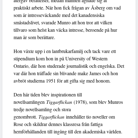
återgav berättelser, medan männen ägnade sig åt
praktiskt arbete. När hon fick frågan av Åsberg om vad
som är intresseväckande med det kanadensiska
småstadslivet, svarade Munro att hon tror att vilken
tillvaro som helst kan väcka intresse, beroende på hur
man är som berättare.
Hon växte upp i en lantbrukarfamilj och tack vare ett
stipendium kom hon in på University of Western
Ontario, där hon studerade journalistik och engelska. Det
var där hon träffade sin blivande make James och hon
avbröt studierna 1951 för att gifta sig med honom.
Den här tiden blev inspirationen till
novellsamlingen
Tiggarflickan
(1978), som blev Munros
tredje novellsamling och stora
genombrott.
Tiggarflickan
innehåller tio noveller om
Rose och skildrar dennes klassresa från fattiga
hemförhållanden till ingång till den akademiska världen.