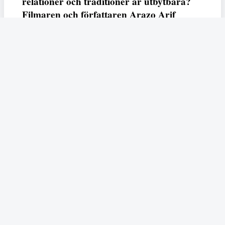
relationer och traditioner är utbytbara?
Filmaren och författaren Arazo Arif
adresserar samtliga frågor i den första
svenska julfilmen ur ett migrantperspektiv
– En juldröm – som hade premiär i SVT
23 december.
Fempers
Fempers evenemang
Dela
Arazo
I veckans podd möter vi författaren och filmaren
Arif
som är aktuell med nya kortfilmen
En juldröm
som
hade premiär i SVT under julen. Filmen handlar den
kurdiska, muslimska flickan Zhala som drömmer om en
traditionell jul och brottas med känslorna det väcker hos