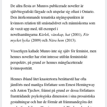
De allra flesta av Munros publicerade noveller är
självbiografiskt färgade och utspelar sig oftast i Ontario.
Den återkommande tematiska utgångspunkten är
kvinnors relation till småstadslivet och människorna som
de vuxit upp med, till exempel i
novellsamlingarna
Kärlek, vänskap, hat
(2001),
För
mycket lycka
(2009) och
Nära hem
(2013).
Visserligen kallade Munro inte sig själv för feminist, men
hennes noveller har rönt intresse utifrån feministiskt
perspektiv, på grund av hennes mångfacetterade
kvinnoporträtt.
Hennes ibland litet knastertorra berättarstil har ofta
jämförts med manliga författare som Ernest Hemingway
och Anton Tjechov, främst på grund av dessa författares
framträdande psykologiska dimension i sina prosaistiska
gestaltningar och hur de förmår att främmandegöra det