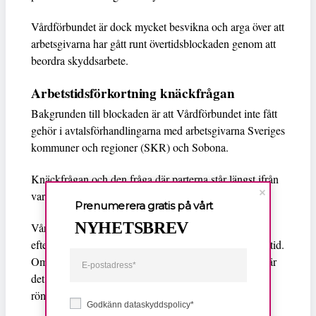
Vårdförbundet är dock mycket besvikna och arga över att
arbetsgivarna har gått runt övertidsblockaden genom att
beordra skyddsarbete.
Arbetstidsförkortning knäckfrågan
Bakgrunden till blockaden är att Vårdförbundet inte fått
gehör i avtalsförhandlingarna med arbetsgivarna Sveriges
kommuner och regioner (SKR) och Sobona.
Knäckfrågan och den fråga där parterna står längst ifrån
varandra handlar om förkortad veckoarbetstid.
Prenumerera gratis på vårt
NYHETSBREV
Vårdförbundet vill ha en stegvis arbetstidsförkortning,
eftersom det skulle kunna göra att fler orkar arbeta heltid.
Om alla som i dag jobbar deltid går upp i heltid innebär
det 8 000 fler barnmorskor, biomedicinska analytiker,
röntgensjuksköterskor och sjuksköterskor.
Godkänn dataskyddspolicy*