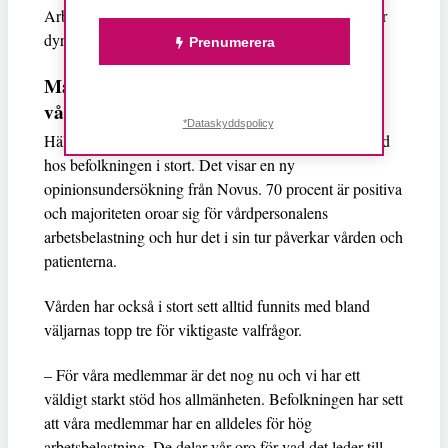
Arbetsgivarna menar dock att det skulle bli alldeles för
dyrt och att det redan i dag råder personalbrist.
Prenumerera
Majoritet av befolkningen stöttar
vårdblockaden
*Dataskyddspolicy
Hälso- och sjukvårdspersonalens blockad har stort stöd
hos befolkningen i stort. Det visar en ny
opinionsundersökning från Novus. 70 procent är positiva
och majoriteten oroar sig för vårdpersonalens
arbetsbelastning och hur det i sin tur påverkar vården och
patienterna.
Vården har också i stort sett alltid funnits med bland
väljarnas topp tre för viktigaste valfrågor.
– För våra medlemmar är det nog nu och vi har ett
väldigt starkt stöd hos allmänheten. Befolkningen har sett
att våra medlemmar har en alldeles för hög
arbetsbelastning. De delar vår oro för vad det leder till