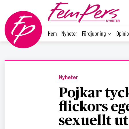
main
content
Hem
Nyheter
Fördjupning
Opini
Nyheter
Pojkar tyck
flickors eg
sexuellt ut