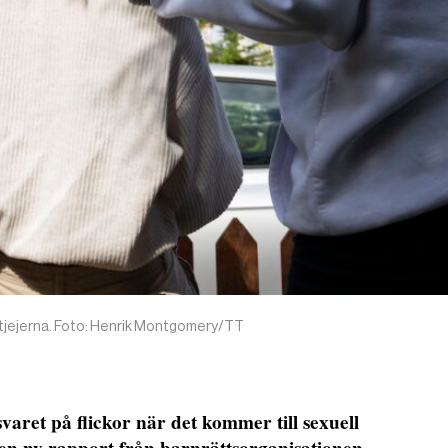
 tjejerna. Foto: Henrik Montgomery/TT
varet på flickor när det kommer till sexuell
en ny rapport från barnrättsorganisationen