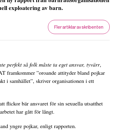
ll exploatering av barn.
Fler artiklar av skribenten
te perfekt så folk måste ta eget ansvar, tyvärr
,
PAT framkommer ”oroande attityder bland pojkar
kt i samhället”, skriver organisationen i ett
t flickor bär ansvaret för sin sexuella utsatthet
arbetet har gått för långt.
and yngre pojkar, enligt rapporten.