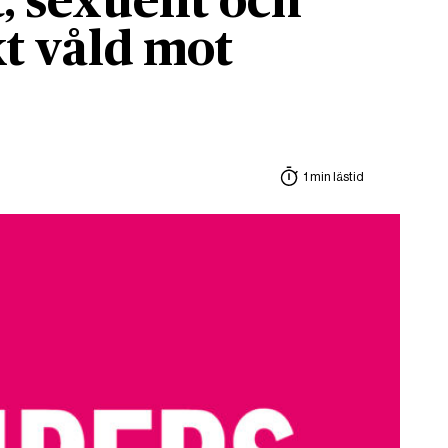
, sexuellt och
t våld mot
1 min lästid