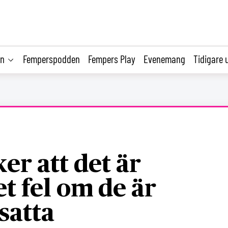
on
Femperspodden
Fempers Play
Evenemang
Tidigare 
er att det är
et fel om de är
satta