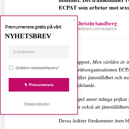
ECPAT som arbetar mot sexue
Christin Sandberg
Prenumerera gratis på vårt
Skribent och redaktör
NYHETSBREV
Dela
I en ny rapport,
Men världen är in
från barnrättsorganisationen EC
Godkänn dataskyddspolicy*
när det gäller jämställdhet och ma
pressmeddelande.
Prenumerera
Till exempel anser många pojkar at
*Dataskyddspolicy
och tycker också att jämställdhets
Dessa åsikter förekommer även bl