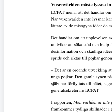
Vuxenvärlden måste lyssna in 
ECPAT menar att det handlar om a
När vuxenvärlden inte lyssnar kän
lättare av de misogyna idéer de e
Det handlar om att upplevelsen av 
undviker att söka stöd och hjälp f
desinformation och skadliga idéer, 
sprids och riktas till pojkar ge
– Det är en oroande utveckling at
unga pojkar. Den gamla synen på a
själv har förflyttats till nätet, 
generalsekreterare ECPAT.
I rapporten,
Men världen är inte p
framkommer tydliga skillnader i at