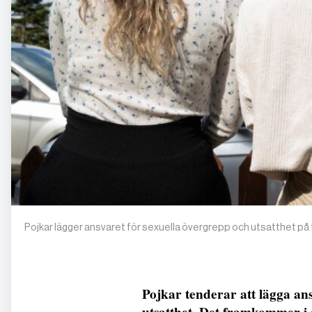
Pojkar lägger ansvaret för sexuella övergrepp och utsatthet på
Pojkar tenderar att lägga ans
utsatthet. Det framkommer i 