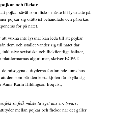
pojkar och flickor
tt pojkar såväl som flickor måste bli lyssnade på.
ner pojkar sig orättvist behandlade och påverkas
xponeras för på nätet.
att vuxna inte lyssnar kan leda till att pojkar
rån dem och istället vänder sig till nätet där
inklusive sexistiska och flickfientliga åsikter,
nom plattformarnas algoritmer, skriver ECPAT.
t de misogyna attityderna fortfarande finns hos
tt den som bär den korta kjolen får skylla sig
säger Anna Karin Hildingson Boqvist,
erfekt så folk måste ta eget ansvar, tyvärr
,
tityder mellan pojkar och flickor när det gäller