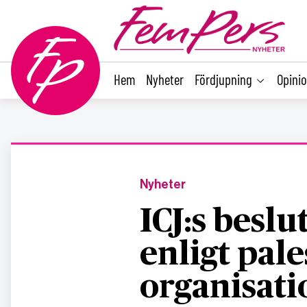
main
content
Hem
Nyheter
Fördjupning
Opini
Nyheter
ICJ:s beslu
enligt pal
organisati