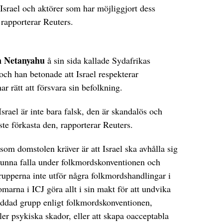
Israel och aktörer som har möjliggjort dess
, rapporterar Reuters.
 Netanyahu
å sin sida kallade Sydafrikas
och han betonade att Israel respekterar
har rätt att försvara sin befolkning.
rael är inte bara falsk, den är skandalös och
te förkasta den, rapporterar Reuters.
som domstolen kräver är att Israel ska avhålla sig
 kunna falla under folkmordskonventionen och
trupperna inte utför några folkmordshandlingar i
marna i ICJ göra allt i sin makt för att undvika
kyddad grupp enligt folkmordskonventionen,
ler psykiska skador, eller att skapa oacceptabla