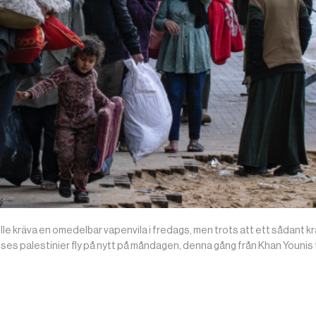
le kräva en omedelbar vapenvila i fredags, men trots att ett sådant k
ses palestinier fly på nytt på måndagen, denna gång från Khan Younis ti