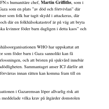
Martin Griffiths
n FN:s humanitäre chef,
, som i
 Gaza som en plats ”av död och förtvivlan” där
tser som folk har tagit skydd i attackeras, där
och där en folkhälsokatastrof är på väg att bryta
ska kvinnor föder barn dagligen i detta kaos” och
dshälsoorganisationen WHO har uppskattat att
or som föder barn i Gaza sannolikt kan få
lossningen, och att bristen på sjukvård innebär
adödligheten. Sammantaget anser ICJ därför att
tt förvärras innan rätten kan komma fram till en
uationen i Gazaremsan löper allvarlig risk att
on meddelade vilka krav på åtgärder domstolen