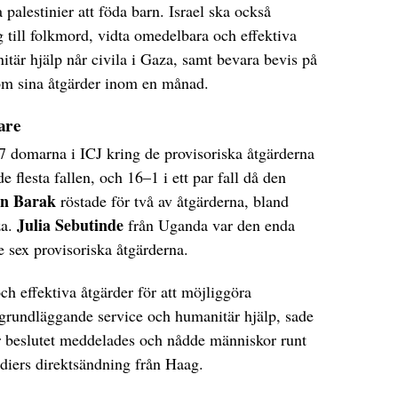
 palestinier att föda barn. Israel ska också
g till folkmord, vidta omedelbara och effektiva
nitär hjälp når civila i Gaza, samt bevara bevis på
 om sina åtgärder inom en månad.
are
7 domarna i ICJ kring de provisoriska åtgärderna
 flesta fallen, och 16–1 i ett par fall då den
n Barak
röstade för två av åtgärderna, bland
Julia Sebutinde
a.
från Uganda var den enda
 sex provisoriska åtgärderna.
ch effektiva åtgärder för att möjliggöra
 grundläggande service och humanitär hjälp, sade
r beslutet meddelades och nådde människor runt
diers direktsändning från Haag.