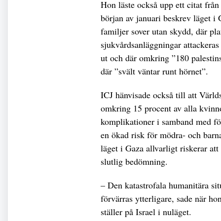
Hon läste också upp ett citat frå
början av januari beskrev läget i
familjer sover utan skydd, där pla
sjukvårdsanläggningar attackeras 
ut och där omkring ”180 palestin
där ”svält väntar runt hörnet”.
ICJ hänvisade också till att Värl
omkring 15 procent av alla kvinn
komplikationer i samband med för
en ökad risk för mödra- och barn
läget i Gaza allvarligt riskerar a
slutlig bedömning.
– Den katastrofala humanitära sit
förvärras ytterligare, sade när h
ställer på Israel i nuläget.