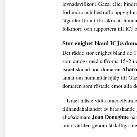
levnadsvillkor i Gaza, eller hindra
förhindra och bestraffa uppviglin
åtgärder för att försäkra att huma
folkmord och rapportera till ICJ
Stor enighet bland ICJ:s dom
Det rådde stor enighet bland de 1
som antogs med siffrorna 15–2 i de
Aharo
israeliska ad hoc-domaren
annat om humanitär hjälp till Gaz
domaren som röstade emot alla de
– Israel måste vidta omedelbara o
tillhandahållandet av brådskande
Joan Donoghue
chefsdomare
nä
om i världen genom åtskilliga me