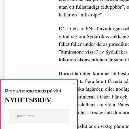
utan ett fullständigt eldupphör”, 
kallar en ”milstolpe”.
ICJ är ett av FN:s huvudorgan och
yttrat sig om Sydafrikas anklagel
fallet faller under deras jurisdikti
”åtminstone vissa” av Sydafrikas 
folkmordskonventionen är sannol
Huruvida rätten kommer att beslut
Gaza kan ta flera år att få reda p
provisoriska åtgärder, eller nödåt
Prenumerera gratis på vårt
i för palestinierna i Gaza här och
NYHETSBREV
Israel omedelbart ska vidta. Pale
efter beslutet i fredags att domar
– ICJ:s beslut är en viktig påminn