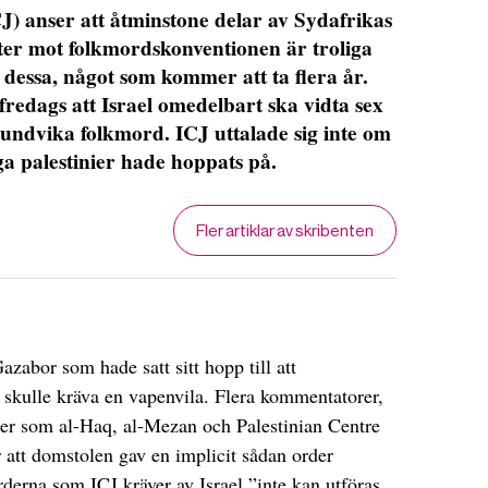
J) anser att åtminstone delar av Sydafrikas
yter mot folkmordskonventionen är troliga
 dessa, något som kommer att ta flera år.
redags att Israel omedelbart ska vidta sex
 undvika folkmord. ICJ uttalade sig inte om
a palestinier hade hoppats på.
Fler artiklar av skribenten
zabor som hade satt sitt hopp till att
t skulle kräva en vapenvila. Flera kommentatorer,
oner som al-Haq, al-Mezan och Palestinian Centre
tt domstolen gav en implicit sådan order
rderna som ICJ kräver av Israel ”inte kan utföras