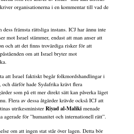
skriver organisationerna i en kommentar till vad de
 dess främsta rättsliga instans. ICJ har ännu inte
ser mot Israel stämmer, endast att man anser att
on och att det finns trovärdiga risker för att
påståenden om att Israel bryter mot
ika.
a att Israel faktiskt begår folkmordshandlingar i
å, och därför hade Sydafrika krävt flera
gärder som på ett mer direkt sätt kan påverka läget
 nu. Flera av dessa åtgärder krävde också ICJ att
Riyad al-Maliki
stinas utrikesminister
menade
na agerade för ”humanitet och internationell rätt”.
else om att ingen stat står över lagen. Detta bör