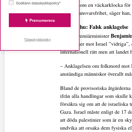
Godkänn dataskyddspolicy*
fungera som en väckarklocka för 
inrotade ansvarsfrihet, säger han
Prenumerera
Netanyahu: Falsk anklagelse
Benjamin
Israels premiärminister
*Dataskyddspolicy
anklagelser mot Israel ”vidriga”, 
internationell rätt men att landet 
– Anklagelsen om folkmord mot Is
anständiga människor överallt mås
Bland de provisoriska åtgärderna 
ifrån alla handlingar som skulle
försäkra sig om att de israeliska 
Gaza. Israel måste enligt de 17 do
att döda palestinier som är en s
undvika att orsaka dem fysiska el