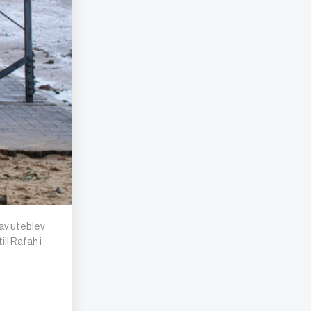
rav uteblev
ll Rafah i