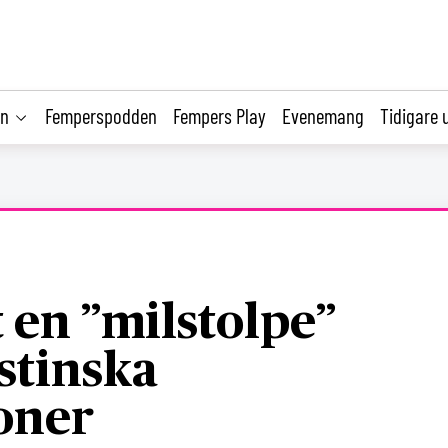
on
Femperspodden
Fempers Play
Evenemang
Tidigare 
t en ”milstolpe”
estinska
oner