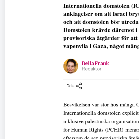
Internationella domstolen (IC
anklagelser om att Israel br
och att domstolen bör utreda
Domstolen krävde däremot i f
provisoriska åtgärder för att
vapenvila i Gaza, något mång
Bella Frank
Redaktör
Dela
Besvikelsen var stor hos många Ga
Internationella domstolen explici
inklusive palestinska organisati
for Human Rights (PCHR) menar a
eftersom de sex provisoriska åtgä