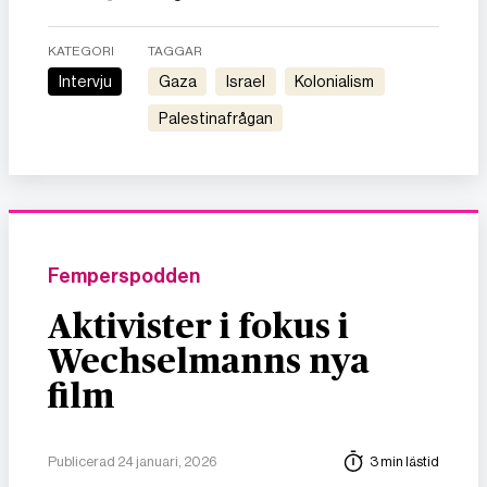
KATEGORI
TAGGAR
Intervju
gaza
israel
kolonialism
Palestinafrågan
Femperspodden
Aktivister i fokus i
Wechselmanns nya
film
Publicerad 24 januari, 2026
3 min lästid