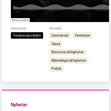
KATEGORI
TAGGAR
Femperspodden
demokrati
feminism
gaza
kvinnors rättigheter
mänskliga rättigheter
politik
Nyheter