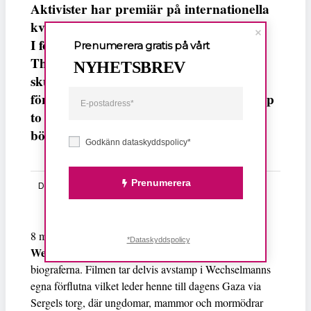
Aktivister har premiär på internationella
kvinnodagen, 8 mars.
I fokus står aktivisterna – med Greta
Prenumerera gratis på vårt
Thunberg i spetsen – som trotsar ur och
NYHETSBREV
skur, höga vågor och israeliska soldater
för att ta sig med förnödenheter med Ship
to GAZA till det sönderbombade Gaza i
början av hösten 2025.
Godkänn dataskyddspolicy*
Prenumerera
Dela
Maj
8 mars, på internationella kvinnordagen, går
*Dataskyddspolicy
Wechselmann
s sextionde film
Aktivister
upp på
biograferna. Filmen tar delvis avstamp i Wechselmanns
egna förflutna vilket leder henne till dagens Gaza via
Sergels torg, där ungdomar, mammor och mormödrar