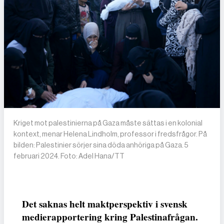
Kriget mot palestinierna på Gaza måste sättas i en kolonial
kontext, menar Helena Lindholm, professor i fredsfrågor. På
bilden: Palestinier sörjer sina döda anhöriga på Gaza. 5
februari 2024. Foto: Adel Hana/TT
Det saknas helt maktperspektiv i svensk
medierapportering kring Palestinafrågan.