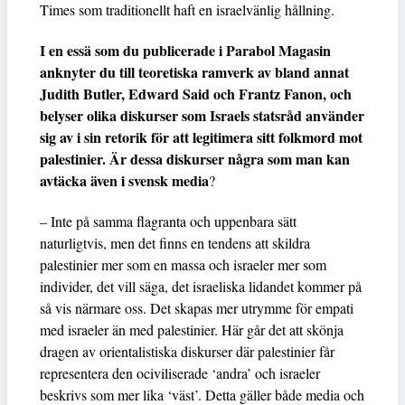
Times som traditionellt haft en israelvänlig hållning.
I en essä som du publicerade i Parabol Magasin
anknyter du till teoretiska ramverk av bland annat
Judith Butler, Edward Said och Frantz Fanon, och
belyser olika diskurser som Israels statsråd använder
sig av i sin retorik för att legitimera sitt folkmord mot
palestinier. Är dessa diskurser några som man kan
avtäcka även i svensk media
?
– Inte på samma flagranta och uppenbara sätt
naturligtvis, men det finns en tendens att skildra
palestinier mer som en massa och israeler mer som
individer, det vill säga, det israeliska lidandet kommer på
så vis närmare oss. Det skapas mer utrymme för empati
med israeler än med palestinier. Här går det att skönja
dragen av orientalistiska diskurser där palestinier får
representera den ociviliserade ‘andra’ och israeler
beskrivs som mer lika ‘väst’. Detta gäller både media och