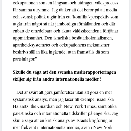
ockupationen som en långsam och utdragen våldsprocess
får samma utrymme. Jag tänker att det beror på att media
och svensk politik utgår från ett ‘konflikt’-perspektiv som
utgår från något så när jämbördiga förhållanden och där
enbart de omedelbara och akuta våldsskeendena förtjänar
uppmärksamhet. Den israeliska bosättarkolonialismen,
apartheid-systemetet och ockupationens mekanismer
beskrivs sällan lika ingående, utan framställs då som
partsinlagor.”
Skulle du säga att den svenska medierapporteringen
skiljer sig från andra internationella medier?
– Det är svårt att göra jämförelser utan att göra en mer
systematisk analys, men jag läser till exempel israeliska
Ha’aretz, the Guardian och New York Times, samt olika
palestinska och internationella tidskrifter på engelska. Jag
skulle säga att en kritisk analys av Israels krigföring är
mer frekvent i internationella medier, även i New York