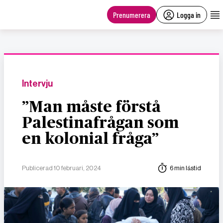
main
content
Prenumerera
Logga in
Intervju
”Man måste förstå
Palestinafrågan som
en kolonial fråga”
Publicerad 10 februari, 2024
6 min lästid