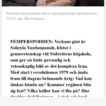
Soheyla Yazdanpanah, lektor i genuskunskap vid Södertörn.
FOTO: Jan-Åke Eriksson.
FEMPERSPODDEN: Veckans gäst är
Soheyla Yazdanpanah, lektor i
genusvetenskap vid Södertörns högskola,
som ger en både personlig och
vetenskaplig bild av det komplexa Iran.
Med start i revolutionen 1979 och ända
fram till dagens brinnande krig: Vad kan
tänkas hända nu? Kommer regimen bita
sig fast? Vilka källor kan vi lita på? Hur
drabbas befolkningen – i stad och land –
och i exil? Är kvinna, liv, frihet fröet till en