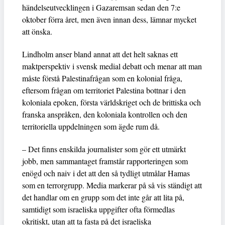
händelseutvecklingen i Gazaremsan sedan den 7:e
oktober förra året, men även innan dess, lämnar mycket
att önska.
Lindholm anser bland annat att det helt saknas ett
maktperspektiv i svensk medial debatt och menar att man
måste förstå Palestinafrågan som en kolonial fråga,
eftersom frågan om territoriet Palestina bottnar i den
koloniala epoken, första världskriget och de brittiska och
franska anspråken, den koloniala kontrollen och den
territoriella uppdelningen som ägde rum då.
– Det finns enskilda journalister som gör ett utmärkt
jobb, men sammantaget framstår rapporteringen som
enögd och naiv i det att den så tydligt utmålar Hamas
som en terrorgrupp. Media markerar på så vis ständigt att
det handlar om en grupp som det inte går att lita på,
samtidigt som israeliska uppgifter ofta förmedlas
okritiskt, utan att ta fasta på det israeliska