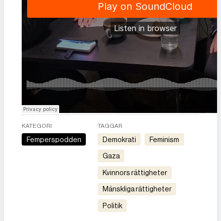
KATEGORI
TAGGAR
Femperspodden
demokrati
feminism
gaza
kvinnors rättigheter
mänskliga rättigheter
politik