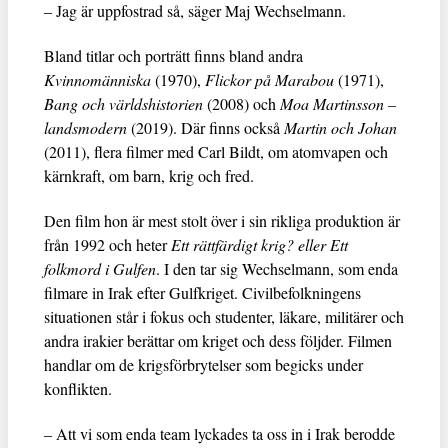
– Jag är uppfostrad så, säger Maj Wechselmann.
Bland titlar och porträtt finns bland andra
Kvinnomänniska
(1970),
Flickor på Marabou
(1971),
Bang och världshistorien
(2008) och
Moa Martinsson –
landsmodern
(2019). Där finns också
Martin och Johan
(2011), flera filmer med Carl Bildt, om atomvapen och
kärnkraft, om barn, krig och fred.
Den film hon är mest stolt över i sin rikliga produktion är
från 1992 och heter
Ett rättfärdigt krig? eller Ett
folkmord i Gulfen
. I den tar sig Wechselmann, som enda
filmare in Irak efter Gulfkriget. Civilbefolkningens
situationen står i fokus och studenter, läkare, militärer och
andra irakier berättar om kriget och dess följder. Filmen
handlar om de krigsförbrytelser som begicks under
konflikten.
– Att vi som enda team lyckades ta oss in i Irak berodde