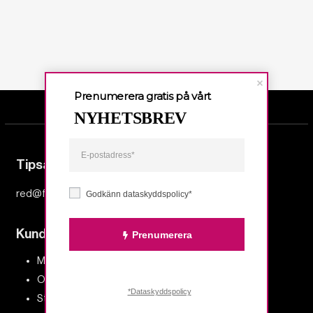
Prenumerera gratis på vårt
NYHETSBREV
Tipsa redaktionen
red@fempers.se
Godkänn dataskyddspolicy*
Kundservice och support
Prenumerera
Mina sidor
Om oss och kontakt
*Dataskyddspolicy
Stöd oss