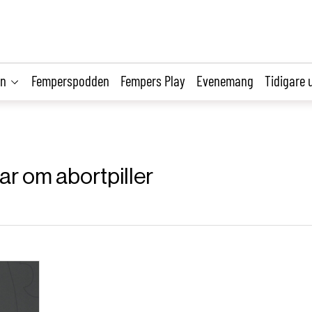
on
Femperspodden
Fempers Play
Evenemang
Tidigare 
lar om abortpiller