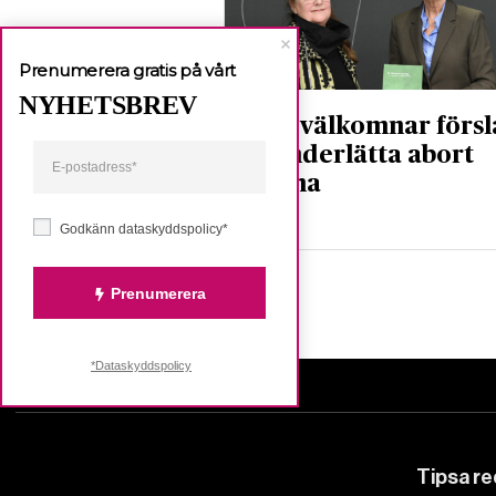
Prenumerera gratis på vårt
NYHETSBREV
RFSU välkomnar försl
att underlätta abort
hemma
Godkänn dataskyddspolicy*
Nyheter
Prenumerera
*Dataskyddspolicy
Tipsa r