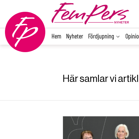
main
content
Hem
Nyheter
Fördjupning
Opini
Här samlar vi artik