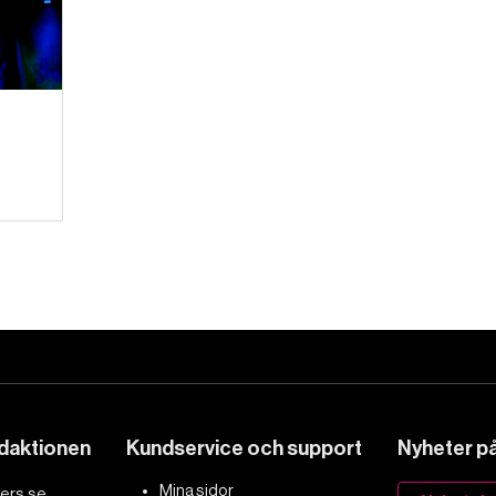
edaktionen
Kundservice och support
Nyheter på 
Mina sidor
ers.se