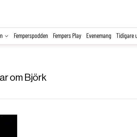
on
Femperspodden
Fempers Play
Evenemang
Tidigare 
lar om Björk