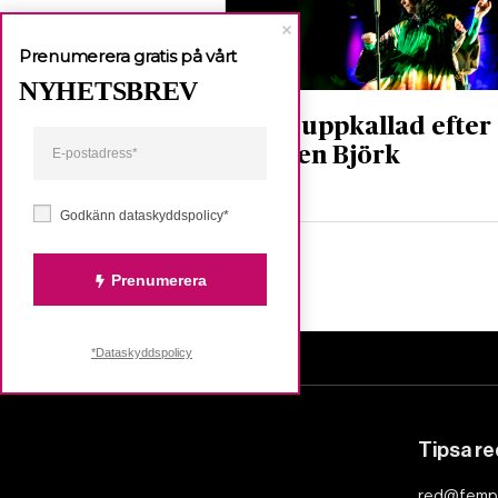
Prenumerera gratis på vårt
NYHETSBREV
Fjäril uppkallad efter
artisten Björk
Nyheter
Godkänn dataskyddspolicy*
Prenumerera
*Dataskyddspolicy
Tipsa r
red@femp