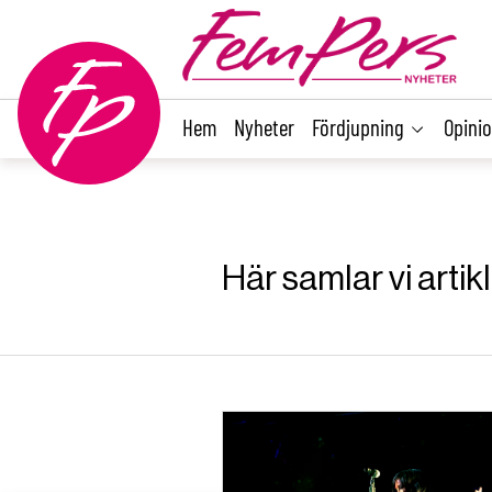
main
content
Hem
Nyheter
Fördjupning
Opini
Här samlar vi artik