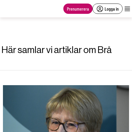
main
content
Prenumerera
Logga in
Här samlar vi artiklar om Brå