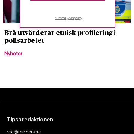
*Dataskyddspolicy
Brå utvärderar etnisk profilering i
polisarbetet
Nyheter
Tipsa redaktionen
red@fempers.se