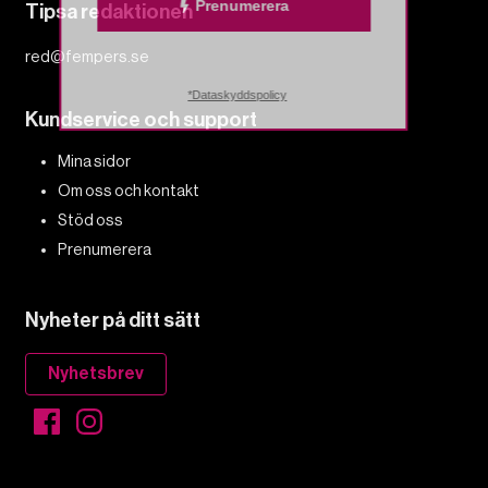
Prenumerera
Tipsa redaktionen
red@fempers.se
*Dataskyddspolicy
Kundservice och support
Mina sidor
Om oss och kontakt
Stöd oss
Prenumerera
Nyheter på ditt sätt
Nyhetsbrev