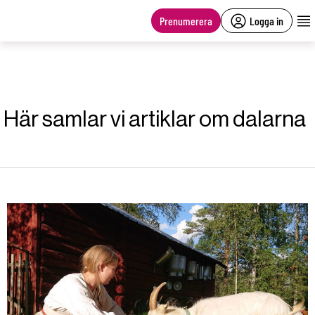
main
content
Prenumerera
Logga in
Här samlar vi artiklar om dalarna