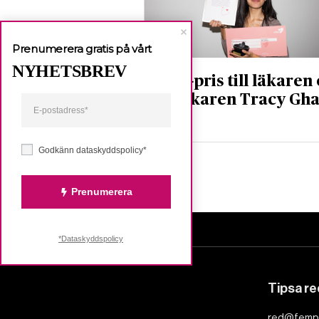
Prenumerera gratis på vårt
NYHETSBREV
RFSU-pris till läkaren
Tiktokaren Tracy Gha
Nyheter
Godkänn dataskyddspolicy*
Prenumerera
*Dataskyddspolicy
Tipsa r
red@femp