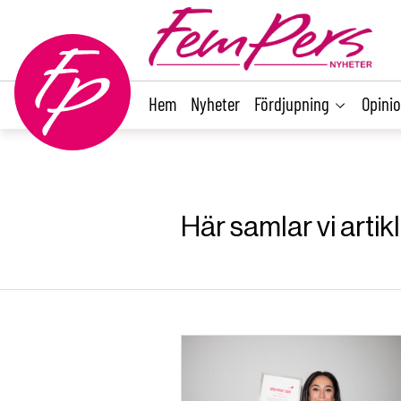
main
content
Hem
Nyheter
Fördjupning
Opini
Här samlar vi arti