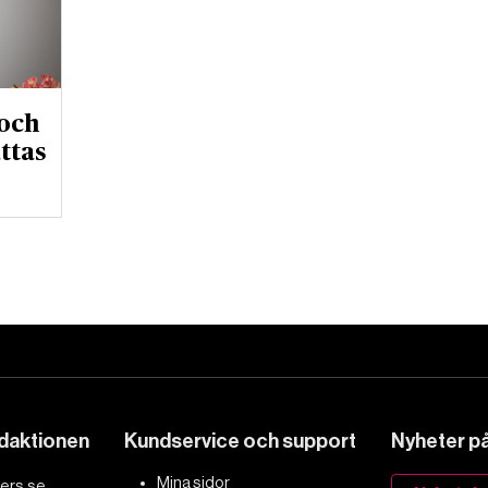
 och
ttas
edaktionen
Kundservice och support
Nyheter på 
Mina sidor
ers.se