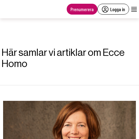
main
content
Prenumerera
Logga in
Här samlar vi artiklar om Ecce
Homo