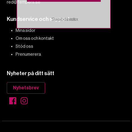
red@fempers.se
Kundservice och support
*Dataskyddspolicy
Mina sidor
Om oss och kontakt
Stöd oss
Prenumerera
Nyheter på ditt sätt
Nyhetsbrev