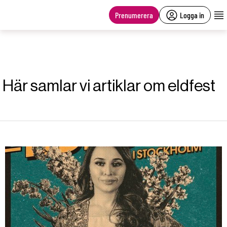
main
content
Prenumerera
Logga in
Här samlar vi artiklar om eldfest