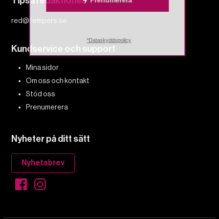
Tipsa redaktionen
Prenumerera
red@fempers.se
*Dataskyddspolicy
Kundservice och support
Mina sidor
Om oss och kontakt
Stöd oss
Prenumerera
Nyheter på ditt sätt
Nyhetsbrev