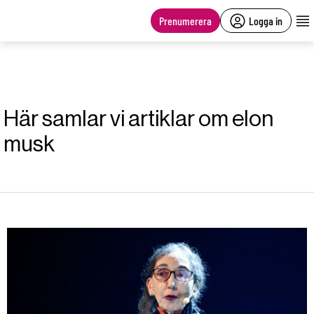
main
content
Prenumerera
Logga in
Här samlar vi artiklar om elon
musk