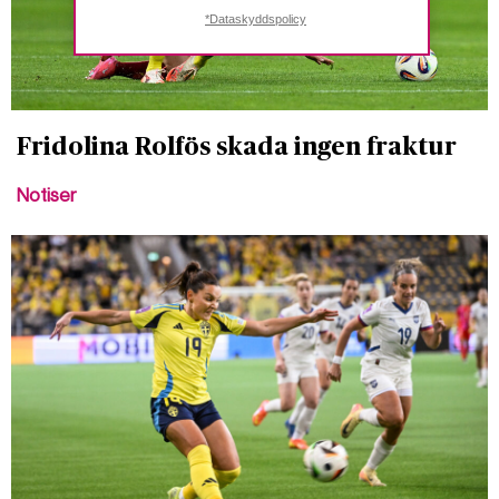
*Dataskyddspolicy
Fridolina Rolfös skada ingen fraktur
Notiser