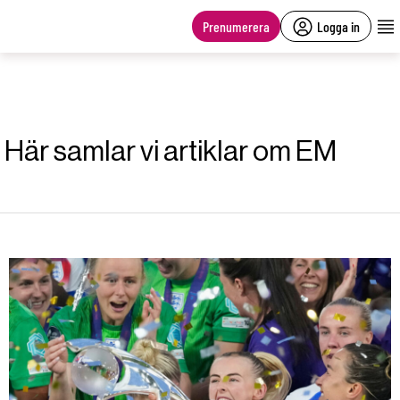
main
content
Prenumerera
Logga in
Här samlar vi artiklar om EM