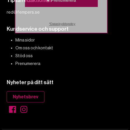
Tipsa redaktionen
Prenumerera
red@fempers.se
*Dataskyddspolicy
Kundservice och support
Mina sidor
Om oss och kontakt
Stöd oss
Prenumerera
Nyheter på ditt sätt
Nyhetsbrev