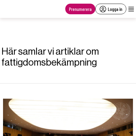
main
content
Prenumerera
Logga in
Här samlar vi artiklar om
fattigdomsbekämpning