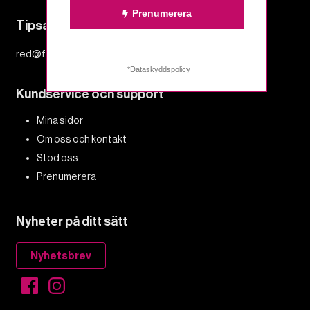
Prenumerera
Tipsa redaktionen
red@fempers.se
*Dataskyddspolicy
Kundservice och support
Mina sidor
Om oss och kontakt
Stöd oss
Prenumerera
Nyheter på ditt sätt
Nyhetsbrev