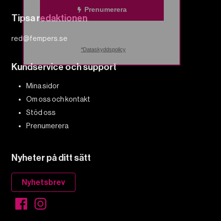
Prenumerera
Tipsa redaktionen
red@fempers.se
*Dataskyddspolicy
Kundservice och support
Mina sidor
Om oss och kontakt
Stöd oss
Prenumerera
Nyheter på ditt sätt
Nyhetsbrev