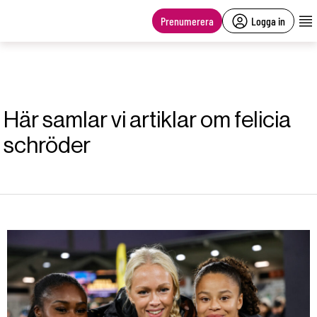
main
content
Prenumerera
Logga in
Här samlar vi artiklar om felicia
schröder