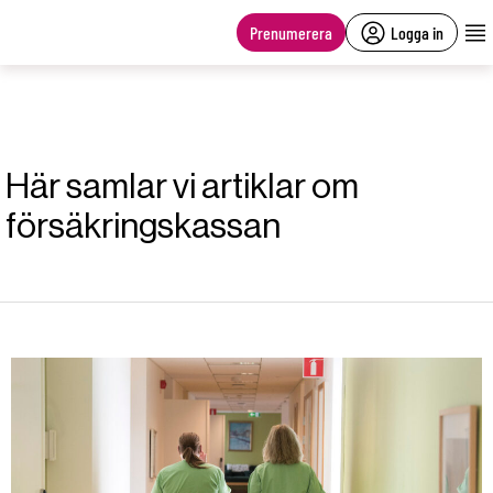
main
content
Prenumerera
Logga in
Här samlar vi artiklar om
försäkringskassan