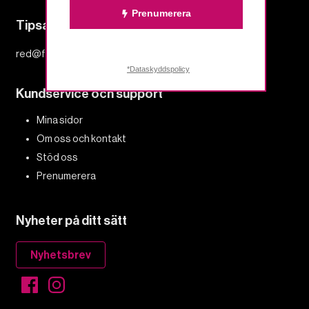
Prenumerera
Tipsa redaktionen
red@fempers.se
*Dataskyddspolicy
Kundservice och support
Mina sidor
Om oss och kontakt
Stöd oss
Prenumerera
Nyheter på ditt sätt
Nyhetsbrev