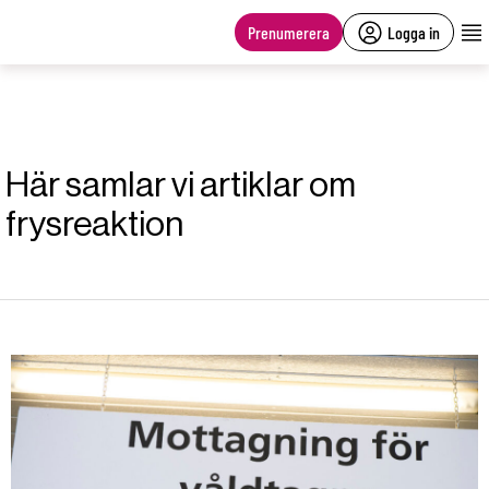
main
content
Prenumerera
Logga in
Här samlar vi artiklar om
frysreaktion