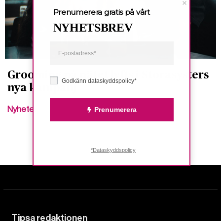
Prenumerera gratis på vårt
NYHETSBREV
Grooming på nätet lyfts i Storasysters
Godkänn dataskyddspolicy*
nya kampanj
Nyheter
Prenumerera
*Dataskyddspolicy
Tipsa redaktionen