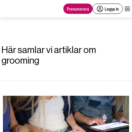
main
content
Prenumerera
Logga in
Här samlar vi artiklar om
grooming