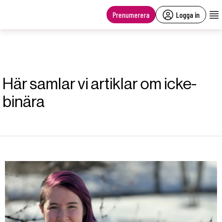
main
content
Prenumerera
Logga in
Här samlar vi artiklar om icke-
binära