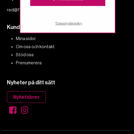
red@fempers.se
*Dataskyddspolicy
Kundservice och support
Mina sidor
Om oss och kontakt
Stöd oss
Prenumerera
Nyheter på ditt sätt
Nyhetsbrev