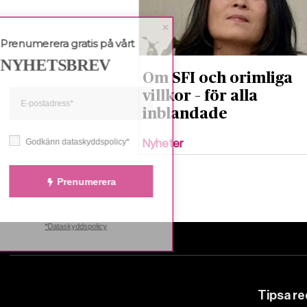
Prenumerera gratis på vårt
NYHETSBREV
Om SFI och orimliga
villkor – för alla
inblandade
Godkänn dataskyddspolicy*
Nyheter
Prenumerera
*Dataskyddspolicy
Tipsa r