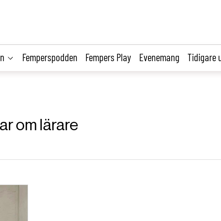
on
Femperspodden
Fempers Play
Evenemang
Tidigare 
lar om lärare