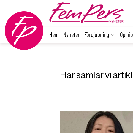
main
content
Hem
Nyheter
Fördjupning
Opini
Här samlar vi artik