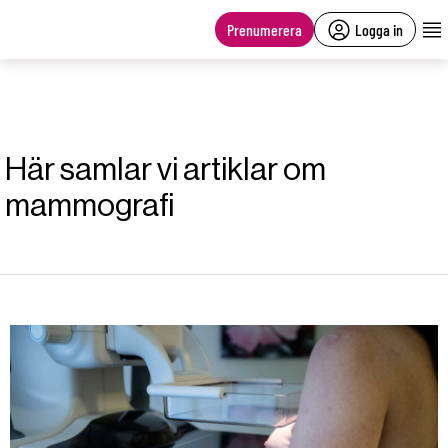
main
content
Prenumerera
Logga in
Här samlar vi artiklar om
mammografi