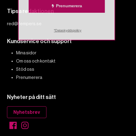
Prenumerera
Tipsa redaktionen
red@fempers.se
*Dataskyddspolicy
Kundservice och support
Mina sidor
Om oss och kontakt
Stöd oss
Prenumerera
Nyheter på ditt sätt
Nyhetsbrev