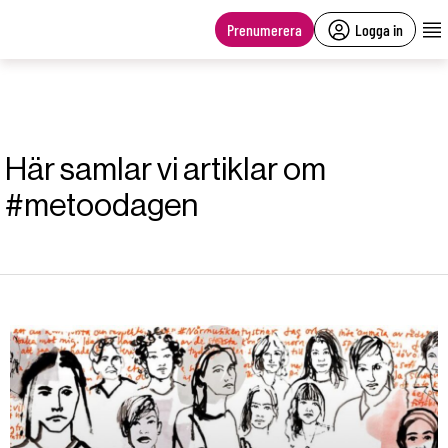
main
content
Prenumerera
Logga in
Här samlar vi artiklar om
#metoodagen