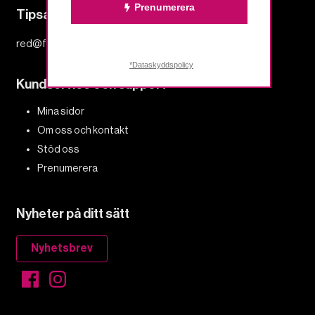
Prenumerera
Tipsa redaktionen
red@fempers.se
*Dataskyddspolicy
Kundservice och support
Mina sidor
Om oss och kontakt
Stöd oss
Prenumerera
Nyheter på ditt sätt
Nyhetsbrev