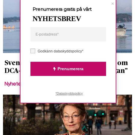
Prenumerera gratis på vårt
NYHETSBREV
Godkänn dataskyddspolicy*
Svenska Freds: ”Bordlägg beslutet om
Prenumerera
DCA-avtalet - utred kärnvapenfrågan”
Nyheter
*Dataskyddspolicy