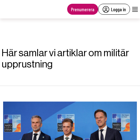
main
content
Prenumerera
Logga in
Här samlar vi artiklar om militär
upprustning