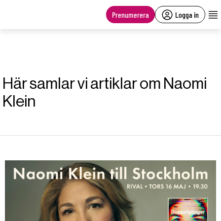
main
content
Prenumerera
Logga in
Här samlar vi artiklar om Naomi
Klein