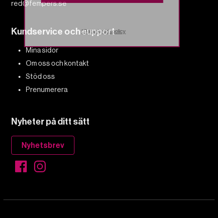
red@fempers.se
Kundservice och support
*Dataskyddspolicy
Mina sidor
Om oss och kontakt
Stöd oss
Prenumerera
Nyheter på ditt sätt
Nyhetsbrev