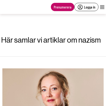
main
content
Prenumerera
Logga in
Här samlar vi artiklar om nazism