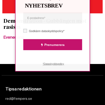
NYHETSBREV
Demonstration - Gubbängen mot
rasism
Godkänn dataskyddspolicy*
Evenemang
Prenumerera
*Dataskyddspolicy
Tipsa redaktionen
red@fempers.se