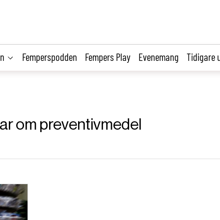
on
Femperspodden
Fempers Play
Evenemang
Tidigare 
klar om preventivmedel