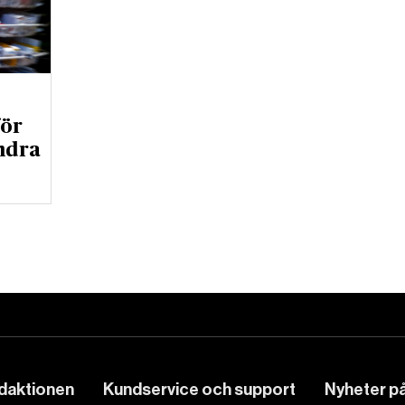
för
andra
edaktionen
Kundservice och support
Nyheter på 