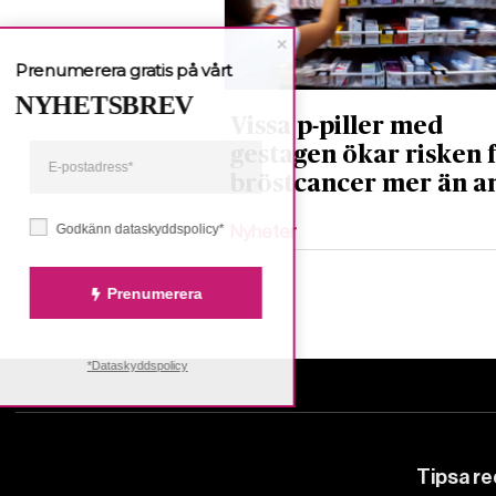
Prenumerera gratis på vårt
NYHETSBREV
Vissa p-piller med
gestagen ökar risken 
bröstcancer mer än 
Godkänn dataskyddspolicy*
Nyheter
Prenumerera
*Dataskyddspolicy
Tipsa r