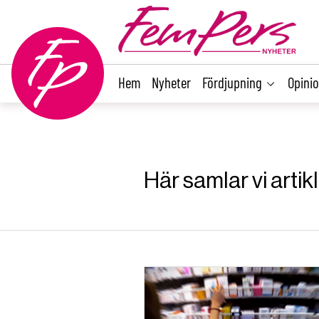
main
content
Hem
Nyheter
Fördjupning
Opini
Här samlar vi arti