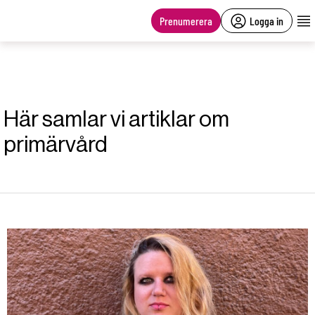
main
content
Prenumerera
Logga in
Här samlar vi artiklar om
primärvård