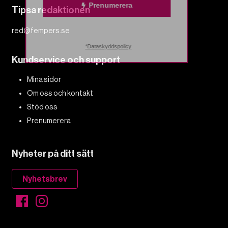
Prenumerera
Tipsa redaktionen
red@fempers.se
*Dataskyddspolicy
Kundservice och support
Mina sidor
Om oss och kontakt
Stöd oss
Prenumerera
Nyheter på ditt sätt
Nyhetsbrev