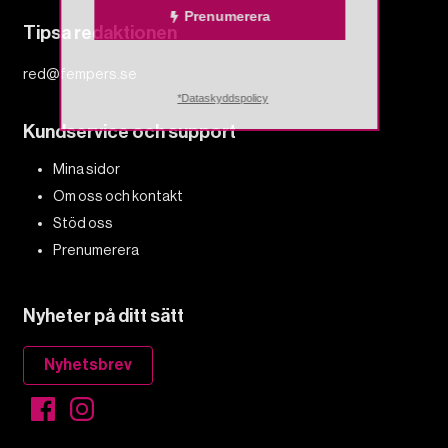
Prenumerera
Tipsa redaktionen
red@fempers.se
*Dataskyddspolicy
Kundservice och support
Mina sidor
Om oss och kontakt
Stöd oss
Prenumerera
Nyheter på ditt sätt
Nyhetsbrev