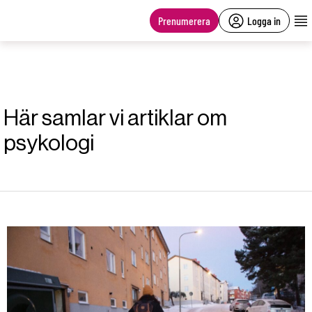
main
content
Prenumerera
Logga in
Här samlar vi artiklar om
psykologi