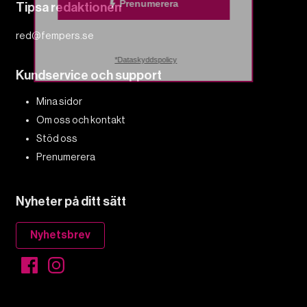
Prenumerera
Tipsa redaktionen
red@fempers.se
*Dataskyddspolicy
Kundservice och support
Mina sidor
Om oss och kontakt
Stöd oss
Prenumerera
Nyheter på ditt sätt
Nyhetsbrev