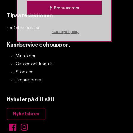
Prenumerera
Tipsa redaktionen
red@fempers.se
*Dataskyddspolicy
Kundservice och support
Mina sidor
Om oss och kontakt
Stöd oss
Prenumerera
Nyheter på ditt sätt
Nyhetsbrev