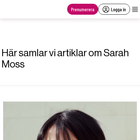
main
content
Prenumerera
Logga in
Här samlar vi artiklar om Sarah
Moss