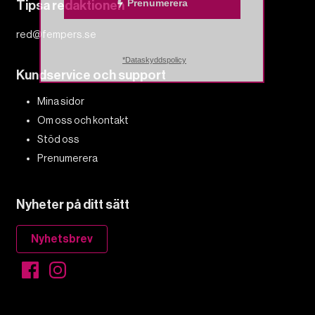
Prenumerera
Tipsa redaktionen
red@fempers.se
*Dataskyddspolicy
Kundservice och support
Mina sidor
Om oss och kontakt
Stöd oss
Prenumerera
Nyheter på ditt sätt
Nyhetsbrev