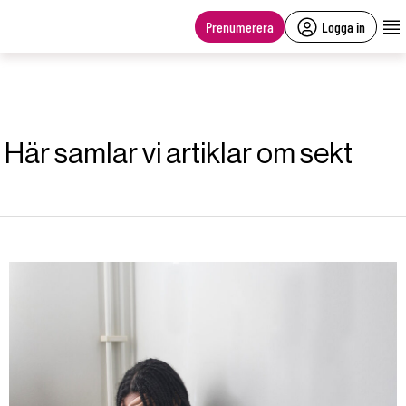
main
content
Prenumerera
Logga in
Här samlar vi artiklar om sekt